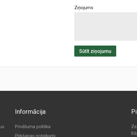
Ziņojums
Sūtīt ziņojumu
Informācija
Pi
tus
Privātuma politika
Ze
lī
Pirkšanas noteikumi