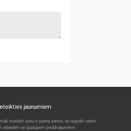
eteikties jaunumiem
māk ievadiet savu e-pasta adresi, lai regulāri sekot
dzi atlaidēm un īpašajiem piedāvājumiem.