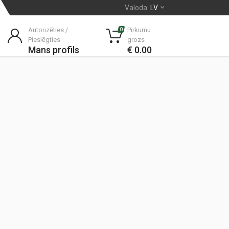
Valoda:
LV
Autorizēties /
Pirkumu
0
Pieslēgties
grozs
Mans profils
€ 0.00