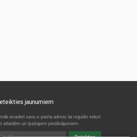
eteikties jaunumiem
māk ievadiet savu e-pasta adresi, lai regulāri sekot
dzi atlaidēm un īpašajiem piedāvājumiem.
pasta