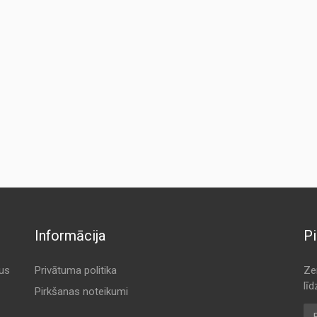
Informācija
Pi
tus
Privātuma politika
Ze
lī
Pirkšanas noteikumi
E-