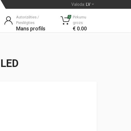
Valoda:
LV
Autorizēties /
Pirkumu
0
Pieslēgties
grozs
Mans profils
€ 0.00
i LED