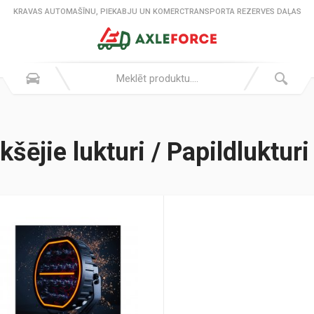
KRAVAS AUTOMAŠĪNU, PIEKABJU UN KOMERCTRANSPORTA REZERVES DAĻAS
kšējie lukturi / Papildluktur