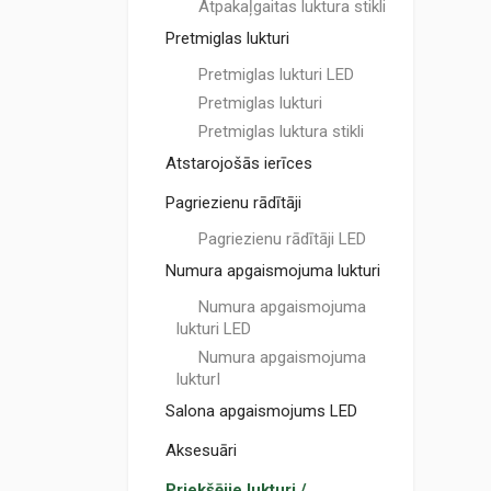
Atpakaļgaitas luktura stikli
Pretmiglas lukturi
Pretmiglas lukturi LED
Pretmiglas lukturi
Pretmiglas luktura stikli
Atstarojošās ierīces
Pagriezienu rādītāji
Pagriezienu rādītāji LED
Numura apgaismojuma lukturi
Numura apgaismojuma
lukturi LED
Numura apgaismojuma
lukturI
Salona apgaismojums LED
Aksesuāri
Priekšējie lukturi /