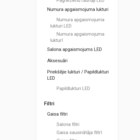
Pagriezienu rādītāji LED
Numura apgaismojuma lukturi
Numura apgaismojuma
lukturi LED
Numura apgaismojuma
lukturI
Salona apgaismojums LED
Aksesuāri
Priekšējie lukturi / Papildlukturi
LED
Papildlukturi LED
Filtri
Gaisa filtri
Salona filtri
Gaisa sausinātāja filtrI