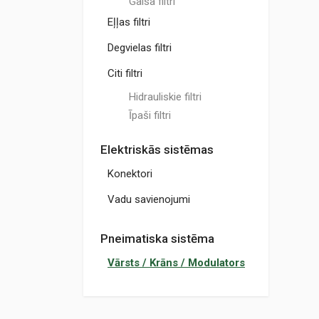
Gaisa filtri
Eļļas filtri
Degvielas filtri
Citi filtri
Hidrauliskie filtri
Īpaši filtri
Elektriskās sistēmas
Konektori
Vadu savienojumi
Pneimatiska sistēma
Vārsts / Krāns / Modulators