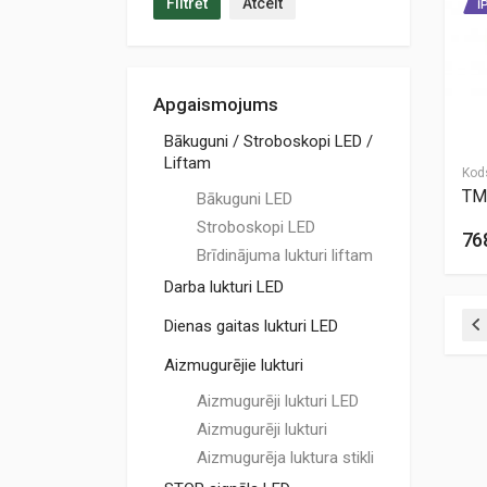
Filtrēt
Atcelt
Ī
Apgaismojums
Bākuguni / Stroboskopi LED /
Liftam
Kod
TM
Bākuguni LED
Stroboskopi LED
76
Brīdinājuma lukturi liftam
Darba lukturi LED
Dienas gaitas lukturi LED
Aizmugurējie lukturi
Aizmugurēji lukturi LED
Aizmugurēji lukturi
Aizmugurēja luktura stikli