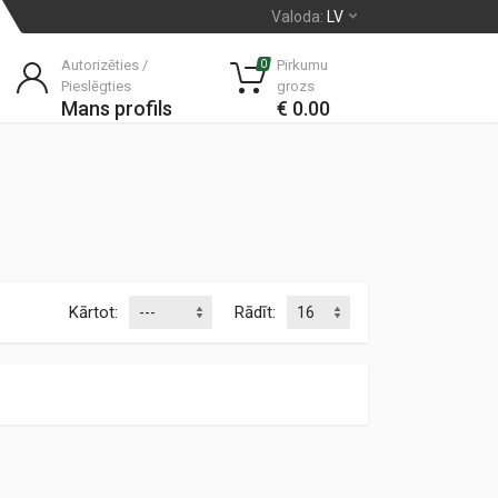
Valoda:
LV
Autorizēties /
Pirkumu
0
Pieslēgties
grozs
Mans profils
€ 0.00
Kārtot:
Rādīt: