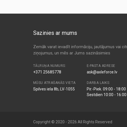
Sazinies ar mums
Zemāk varat ievadīt informāciju, jautājumus vai ci
ziņojumus, un mēs ar Jums sazināsimies
TĀLRUŅA NUMURS:
E-PASTA ADRESE
+371 25685778
ask@axleforce.lv
MŪSU ATRAŠANĀS VIETA
DARBA LAIKS:
Spilves iela 8b, LV-1055
Pir.-Piek. 09:00 - 18:00
Sestdien 10:00 - 16:00
Copyright © 2020 - 2026 All Rights Reserved