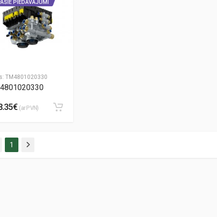
PAŠIE PIEDĀVĀJUMI
s:
TM4801020330
4801020330
8.35€
(ar PVN)
1