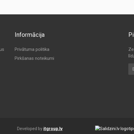
Informācija
Pi
tus
Privātuma politika
Ze
lī
Pirkšanas noteikumi
E-
Developed by
itgroup.lv