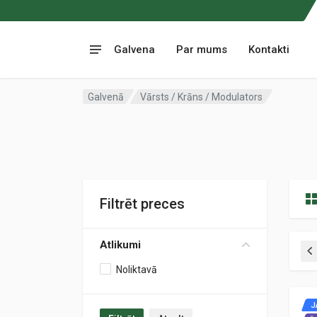
Galvena
Par mums
Kontakti
Galvenā
Vārsts / Krāns / Modulators
Filtrēt preces
Atlikumi
Noliktavā
J