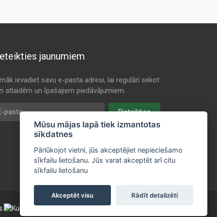
eteikties jaunumiem
māk ievadiet savu e-pasta adresi, lai regulāri sekot
dzi atlaidēm un īpašajiem piedāvājumiem.
pasta
Pieteikties
Mūsu mājas lapā tiek izmantotas
sīkdatnes
Pārlūkojot vietni, jūs akceptējiet nepieciešamo
sīkfailu lietošanu. Jūs varat akceptēt arī citu
sīkfailu lietošanu
Akceptēt visu
Rādīt detalizēti
Sazinies ar mums