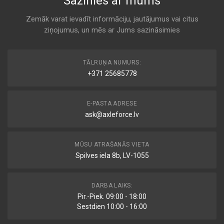
Sazinies ar mums
Zemāk varat ievadīt informāciju, jautājumus vai citus
ziņojumus, un mēs ar Jums sazināsimies
TĀLRUŅA NUMURS:
+371 25685778
E-PASTA ADRESE
ask@axleforce.lv
MŪSU ATRAŠANĀS VIETA
Spilves iela 8b, LV-1055
DARBA LAIKS:
Pir.-Piek. 09:00 - 18:00
Sestdien 10:00 - 16:00