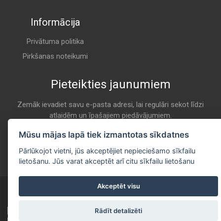
Informācija
Privātuma politika
Pirkšanas noteikumi
Pieteikties jaunumiem
Zemāk ievadiet savu e-pasta adresi, lai regulāri sekot līdzi
atlaidēm un īpašajiem piedāvājumiem.
E-pasta
Mūsu mājas lapā tiek izmantotas sīkdatnes
Pieteikties
Pārlūkojot vietni, jūs akceptējiet nepieciešamo sīkfailu
lietošanu. Jūs varat akceptēt arī citu sīkfailu lietošanu
Akceptēt visu
Copyright © 2020 - 2026 All Rights Reserved
Developed by
itgroup.lv
Rādīt detalizēti
Sazinies ar mums