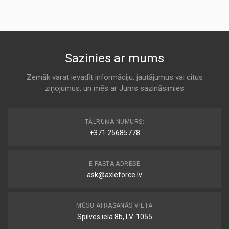
Sazinies ar mums
Zemāk varat ievadīt informāciju, jautājumus vai citus
ziņojumus, un mēs ar Jums sazināsimies
TĀLRUŅA NUMURS:
+371 25685778
E-PASTA ADRESE
ask@axleforce.lv
MŪSU ATRAŠANĀS VIETA
Spilves iela 8b, LV-1055