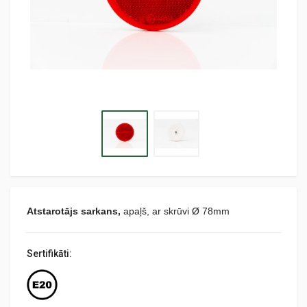
Atstarotājs sarkans
,
apaļš, ar skrūvi
Ø
78mm
Sertifikāti: