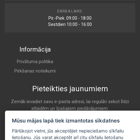
DARBA LAIKS:
Pir.-Piek. 09:00 - 18:00
Sestdien 10:00 - 16:00
Informācija
Privātuma politika
Pirkšanas noteikumi
Pieteikties jaunumiem
Zemāk ievadiet savu e-pasta adresi, lai regulāri sekot līdzi
atlaidēm un īpašajiem piedāvājumiem.
E-pasta
Mūsu mājas lapā tiek izmantotas sīkdatnes
Pieteikties
Pārlūkojot vietni, jūs akceptējiet nepieciešamo sīkfailu
lietošanu. Jūs varat akceptēt arī citu sīkfailu lietošanu