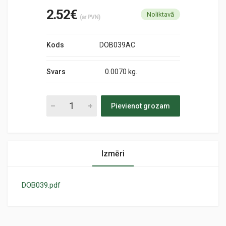
2.52€
Noliktavā
(ar PVN)
Kods
DOB039AC
Svars
0.0070 kg.
Pievienot grozam
Izmēri
DOB039.pdf