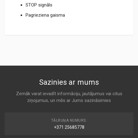
STOP signāls
Pagrieziena gaisma
TM007.pdf
Sazinies ar mums
Zemāk varat ievadīt informāciju, jautājumus vai citus
ziņojumus, un mēs ar Jums sazināsimies
TĀLRUŅA NUMURS:
+371 25685778