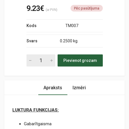
9.23€
Pēc pasūtījuma
(ar PVN)
Kods
TM007
Svars
0.2500 kg.
Pievienot grozam
Apraksts
Izmēri
LUKTURA FUNKCIJAS:
Gabarītgaisma