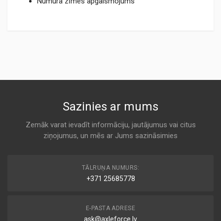
Numura zīmes apgaismojums
TM022.pdf
Sazinies ar mums
Zemāk varat ievadīt informāciju, jautājumus vai citus
ziņojumus, un mēs ar Jums sazināsimies
TĀLRUŅA NUMURS:
+371 25685778
E-PASTA ADRESE
ask@axleforce.lv