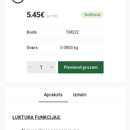
5.45€
Noliktavā
(ar PVN)
Kods
TM022
Svars
0.0800 kg.
Pievienot grozam
Apraksts
Izmēri
LUKTURA FUNKCIJAS: