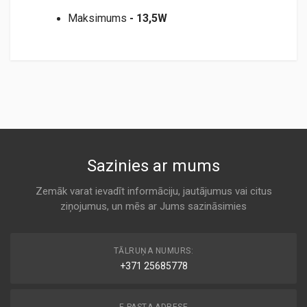
Maksimums
- 13,5
W
TM036LED.pdf
Sazinies ar mums
Zemāk varat ievadīt informāciju, jautājumus vai citus
ziņojumus, un mēs ar Jums sazināsimies
TĀLRUŅA NUMURS:
+371 25685778
E-PASTA ADRESE