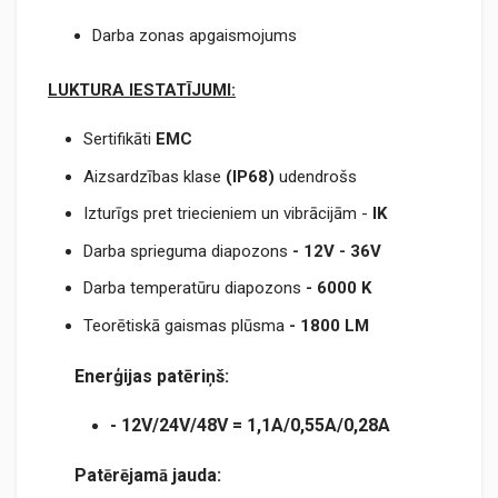
Darba zonas apgaismojums
LUKTURA IESTAT
Ī
JUMI:
Sertifikāti
EMC
Aizsardzības klase
(IP68)
udendrošs
Izturīgs pret triecieniem un vibrācijām -
IK
Darba sprieguma diapozons
- 12V - 36V
Darba temperatūru diapozons
- 6000 K
Teorētiskā gaismas plūsma
-
1
800
LM
Ener
ģ
ijas pat
ē
ri
ņš
:
-
12V/24V/48V = 1,1A/0,55A/0,28A
Pat
r
jam
jauda:
ē
ē
ā