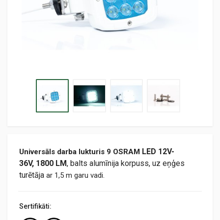
LED 12V-
Universāls darba lukturis 9 OSRAM
36V
,
1
800
LM
, balts alumīnija korpuss, uz eņģes
turētāja
ar 1,5 m garu vadi.
Sertifikāti: