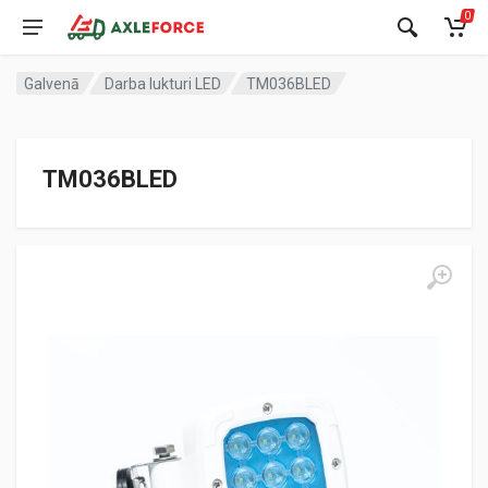
0
Galvenā
Darba lukturi LED
TM036BLED
TM036BLED