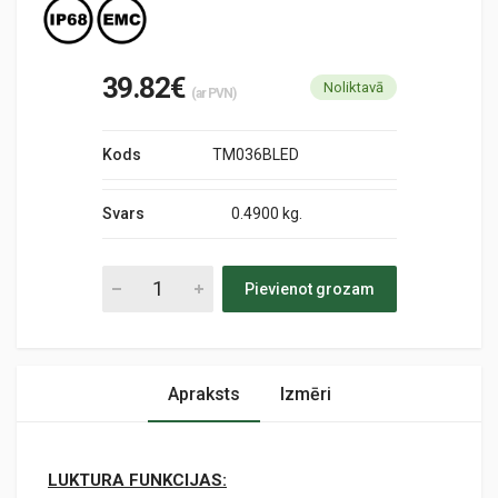
39.82€
Noliktavā
(ar PVN)
Kods
TM036BLED
Svars
0.4900 kg.
Pievienot grozam
Apraksts
Izmēri
LUKTURA FUNKCIJAS: