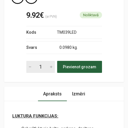
9.92€
Noliktavā
(ar PVN)
Kods
TM039LED
Svars
0.0980 kg.
Pievienot grozam
Apraksts
Izmēri
LUKTURA FUNKCIJAS: