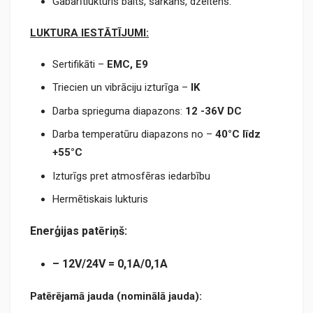
Gabarītlukturis balts, sarkans, dzeltens.
LUKTURA IESTĀTĪJUMI:
Sertifikāti –
EMC,
E9
Triecien un vibrāciju izturīga –
IK
Darba sprieguma diapazons:
12 -36V DC
Darba temperatūru diapazons no –
40°C līdz
+55°C
Izturīgs pret atmosfēras iedarbību
Hermētiskais lukturis
Enerģijas patēriņš:
–
12V/24V =
0,1A/0,1A
Patērējamā jauda (nominālā jauda):