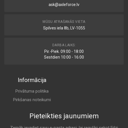
ask@axleforce.lv
MŪSU ATRAŠANĀS VIETA
Spilves iela 8b, LV-1055
DARBA LAIKS:
Pir.-Piek. 09:00 - 18:00
Sestdien 10:00 - 16:00
Informācija
Privātuma politika
Pirkšanas noteikumi
Pieteikties jaunumiem
Zemāk ievadiet savu e-pasta adresi, lai regulāri sekot līdzi