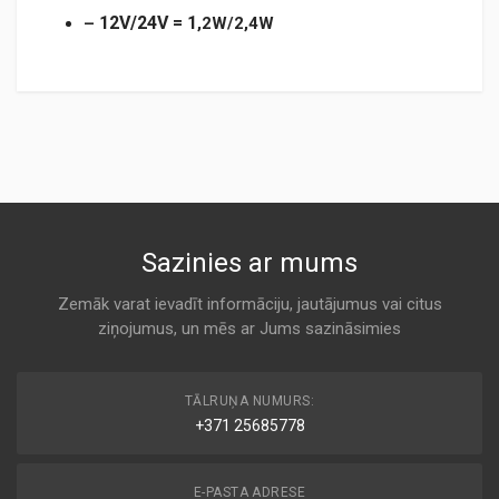
12V/24V
= 1
–
,2W/2,4W
TM039LED.pdf
Sazinies ar mums
Zemāk varat ievadīt informāciju, jautājumus vai citus
ziņojumus, un mēs ar Jums sazināsimies
TĀLRUŅA NUMURS:
+371 25685778
E-PASTA ADRESE