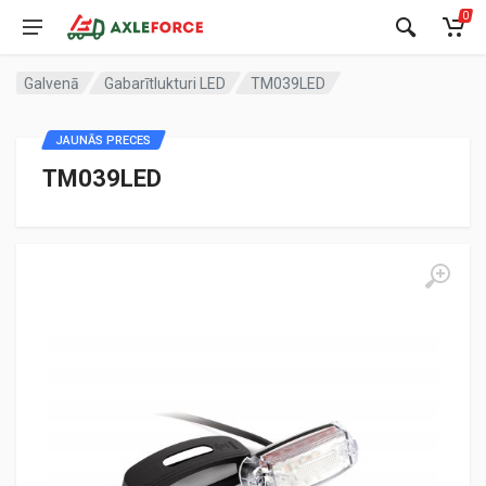
0
Galvenā
Gabarītlukturi LED
TM039LED
JAUNĀS PRECES
TM039LED