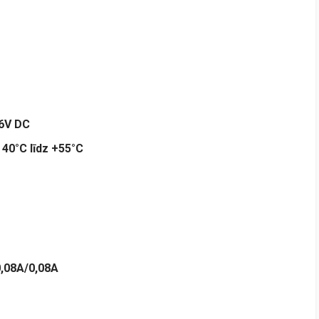
36V DC
–
40°C līdz +55°C
0,08A/0,08A