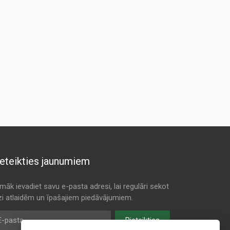
eteikties jaunumiem
māk ievadiet savu e-pasta adresi, lai regulāri sekot
dzi atlaidēm un īpašajiem piedāvājumiem.
pasta
Pieteikties