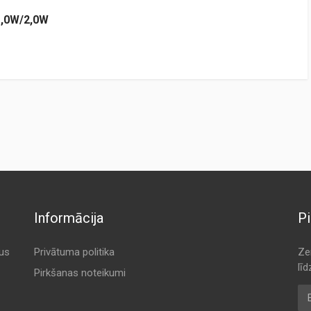
1,0W/2,0W
Informācija
Pi
tus
Privātuma politika
Ze
lī
Pirkšanas noteikumi
E-