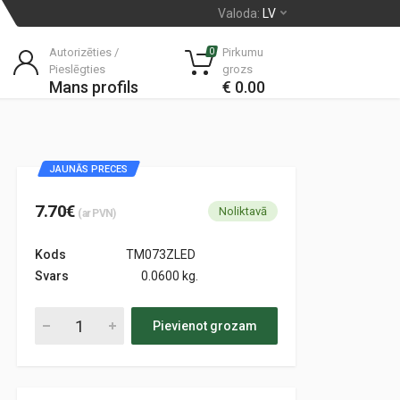
Valoda:
LV
Autorizēties /
Pirkumu
0
Pieslēgties
grozs
Mans profils
€ 0.00
JAUNĀS PRECES
7.70€
Noliktavā
(ar PVN)
Kods
TM073ZLED
Svars
0.0600 kg.
Pievienot grozam