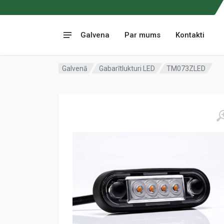
Galvena
Par mums
Kontakti
Galvenā
Gabarītlukturi LED
TM073ZLED