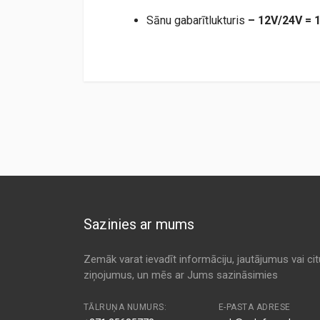
Sānu gabarītlukturis
–
12V/24V
=
TM073LED.pdf
Sazinies ar mums
Zemāk varat ievadīt informāciju, jautājumus vai ci
ziņojumus, un mēs ar Jums sazināsimies
TĀLRUŅA NUMURS:
E-PASTA ADRESE