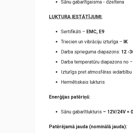
Sānu gabarītgaisma - dzeltena
LUKTURA IESTĀTĪJUMI:
Sertifikāti –
EMC,
E9
Triecien un vibrāciju izturīga –
IK
Darba sprieguma diapazons:
12 -
Darba temperatūru diapazons no 
Izturīgs pret atmosfēras iedarbību
Hermētiskais lukturis
Enerģijas patēriņš:
Sānu gabarītlukturis
–
12V/24V =
Patērējamā jauda (nominālā jauda):