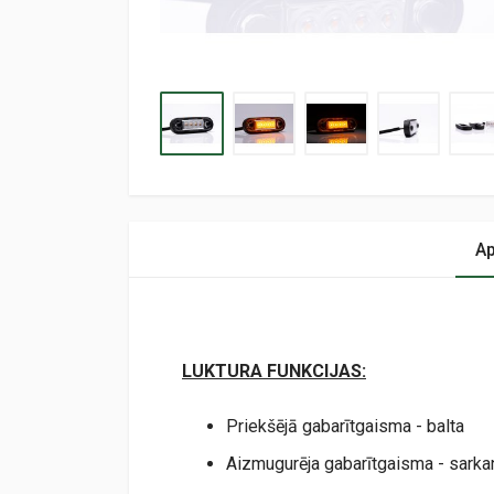
Ap
LUKTURA FUNKCIJAS:
Priekšējā gabarītgaisma - balta
Aizmugurēja gabarītgaisma - sarka