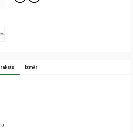
raksts
Izmēri
na