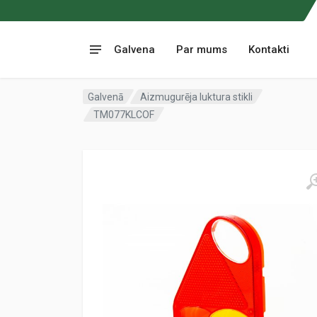
Galvena
Par mums
Kontakti
Galvenā
Aizmugurēja luktura stikli
TM077KLCOF