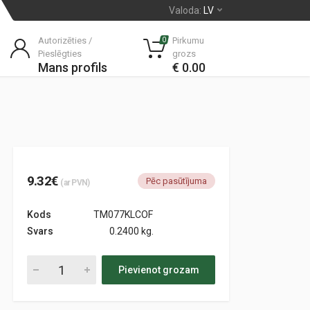
Valoda:
LV
Autorizēties /
Pirkumu
0
Pieslēgties
grozs
Mans profils
€ 0.00
9.32€
Pēc pasūtījuma
(ar PVN)
Kods
TM077KLCOF
Svars
0.2400 kg.
Pievienot grozam