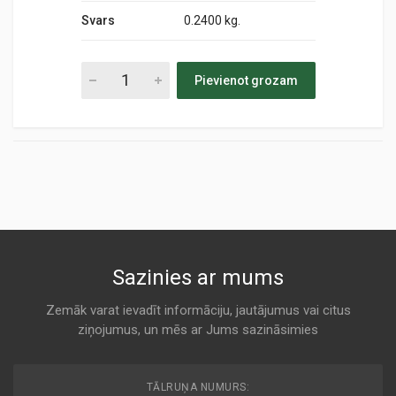
Svars
0.2400 kg.
Pievienot grozam
Sazinies ar mums
Zemāk varat ievadīt informāciju, jautājumus vai citus
ziņojumus, un mēs ar Jums sazināsimies
TĀLRUŅA NUMURS: