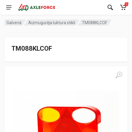
0
Galvenā
Aizmugurēja luktura stikli
TM088KLCOF
TM088KLCOF