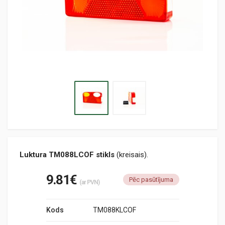
Luktura TM088LCOF stikls
(kreisais).
9.81€
Pēc pasūtījuma
(ar PVN)
Kods
TM088KLCOF