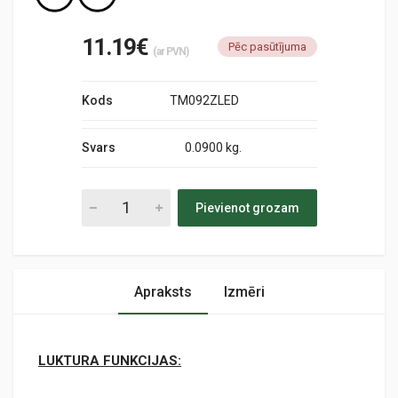
11.19€
Pēc pasūtījuma
(ar PVN)
Kods
TM092ZLED
Svars
0.0900 kg.
Pievienot grozam
Apraksts
Izmēri
LUKTURA FUNKCIJAS: