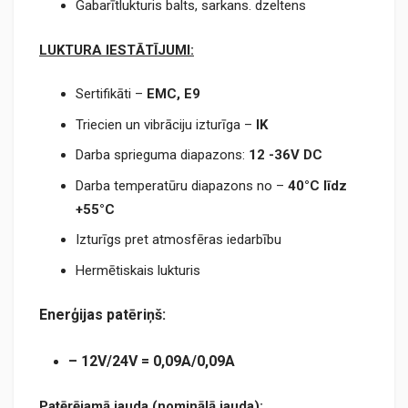
Gabarītlukturis balts, sarkans. dzeltens
LUKTURA IESTĀTĪJUMI:
Sertifikāti –
EMC,
E9
Triecien un vibrāciju izturīga –
IK
Darba sprieguma diapazons:
12 -36V DC
Darba temperatūru diapazons no –
40°C līdz
+55°C
Izturīgs pret atmosfēras iedarbību
Hermētiskais lukturis
Enerģijas patēriņš:
–
12V/24V =
0,09A/0,09A
Patērējamā jauda (nominālā jauda):