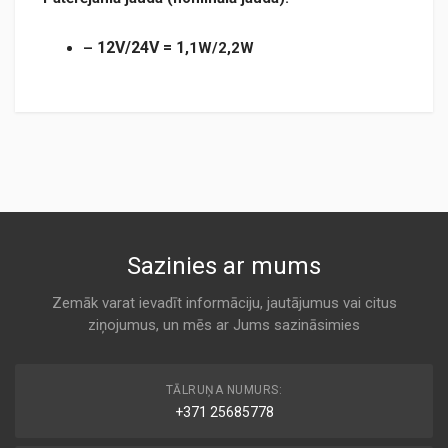
12V/24V
= 1
–
,1W/2,2W
TM092LED.pdf
Sazinies ar mums
Zemāk varat ievadīt informāciju, jautājumus vai citus
ziņojumus, un mēs ar Jums sazināsimies
TĀLRUŅA NUMURS:
+371 25685778