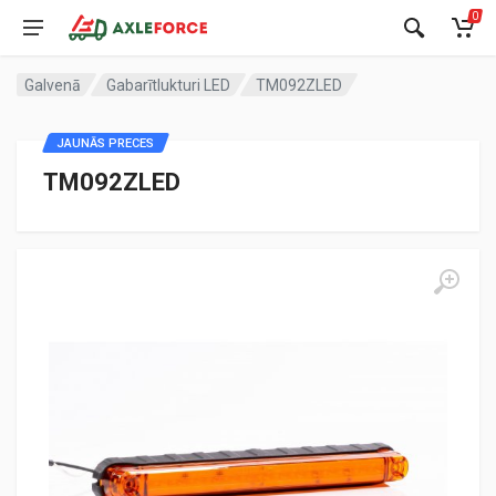
0
Galvenā
Gabarītlukturi LED
TM092ZLED
JAUNĀS PRECES
TM092ZLED