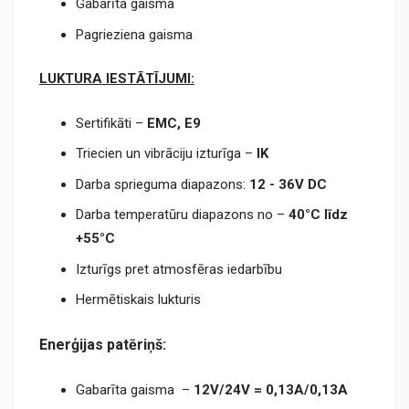
Gabarīta gaisma
Pagrieziena gaisma
LUKTURA IESTĀTĪJUMI:
Sertifikāti –
EMC,
E9
Triecien un vibrāciju izturīga –
IK
Darba sprieguma diapazons:
12 - 36V DC
Darba temperatūru diapazons no –
40°C līdz
+55°C
Izturīgs pret atmosfēras iedarbību
Hermētiskais lukturis
Enerģijas patēriņš:
Gabarīta gaisma –
12V/24V = 0,
13А/0,13А