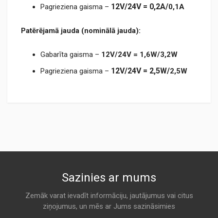
12V/24V =
0,2A/
Pagrieziena gaisma –
0,1A
Patērējamā jauda (nominālā jauda):
Gabarīta gaisma –
12V/24V = 1,6W
/3,2W
12V/24V = 2,5
W/
Pagrieziena gaisma –
2,5W
TM125LED.pdf
Sazinies ar mums
Zemāk varat ievadīt informāciju, jautājumus vai citus
ziņojumus, un mēs ar Jums sazināsimies