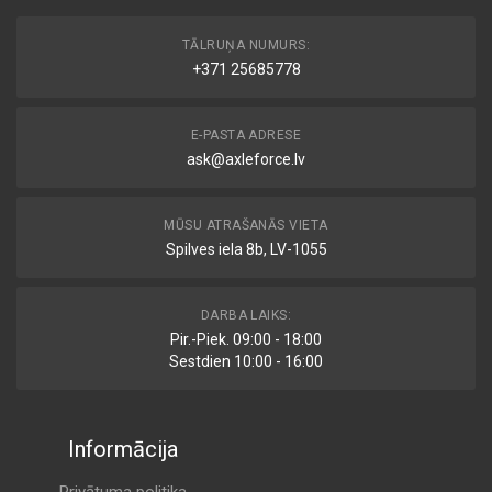
TĀLRUŅA NUMURS:
+371 25685778
E-PASTA ADRESE
ask@axleforce.lv
MŪSU ATRAŠANĀS VIETA
Spilves iela 8b, LV-1055
DARBA LAIKS:
Pir.-Piek. 09:00 - 18:00
Sestdien 10:00 - 16:00
Informācija
Privātuma politika