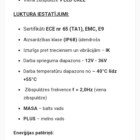
Viena zibspuldze
9 LED CREE
LUKTURA IESTATĪJUMI:
Sertifikāti
ECE nr 65 (TA1), EMC, E9
Aizsardzības klase
(IP68)
ūdendrošs
Izturīgs pret triecieniem un vibrācijām –
IK
Darba sprieguma diapazons
- 12V - 36V
Darba temperatūru diapazons no
– 40°C līdz
+55°C
Zibspuldzes frekvence
f = 2,0Hz
(viena
zibspuldze)
MASA
– balts vads
PLUS
– melns vads
Enerģijas patēriņš: