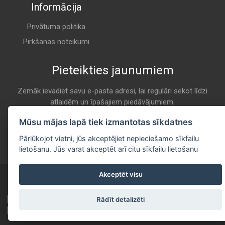
Informācija
Privātuma politika
Pirkšanas noteikumi
Pieteikties jaunumiem
Zemāk ievadiet savu e-pasta adresi, lai regulāri sekot līdzi
atlaidēm un īpašajiem piedāvājumiem.
E-pasta
Mūsu mājas lapā tiek izmantotas sīkdatnes
Pieteikties
Pārlūkojot vietni, jūs akceptējiet nepieciešamo sīkfailu
lietošanu. Jūs varat akceptēt arī citu sīkfailu lietošanu
Akceptēt visu
Copyright © 2020 - 2026 All Rights Reserved
Developed by
itgroup.lv
Rādīt detalizēti
Sazinies ar mums