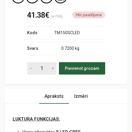
41.38€
Pēc pasūtījuma
(ar PVN)
Kods
TM150SCLED
Svars
0.7200 kg.
Pievienot grozam
Apraksts
Izmēri
LUKTURA FUNKCIJAS: