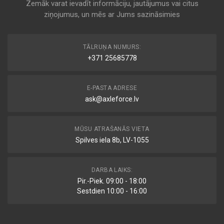
Zemāk varat ievadīt informāciju, jautājumus vai citus
ziņojumus, un mēs ar Jums sazināsimies
TĀLRUŅA NUMURS:
+371 25685778
E-PASTA ADRESE
ask@axleforce.lv
MŪSU ATRAŠANĀS VIETA
Spilves iela 8b, LV-1055
DARBA LAIKS:
Pir.-Piek. 09:00 - 18:00
Sestdien 10:00 - 16:00