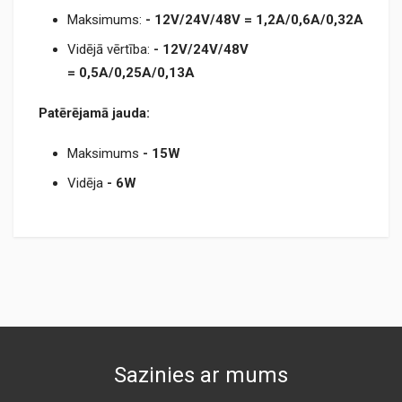
Maksimums:
- 12V/24V/48V = 1,2A/0,6A/0,32A
Vidējā vērtība:
- 12V/24V/48
V
= 0,5A/0,25A/0,13A
Patērējamā jauda:
Maksimums
- 15W
Vidēja
- 6W
TM150LED.pdf
Sazinies ar mums