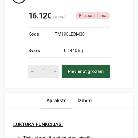
16.12€
Pēc pasūtījuma
(ar PVN)
Kods
TM190LEDM38
Svars
0.1440 kg.
Pievienot grozam
Apraksts
Izmēri
LUKTURA FUNKCIJAS: