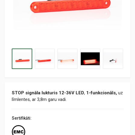
STOP signāla lukturis 12-36V LED
,
1
-f
unkcionāls,
uz
līmlentes, ar 3,8m garu vadi.
Sertifikāti: