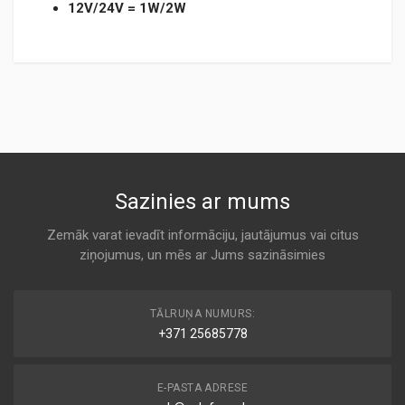
12V/24V = 1W/2W
TM190LED-pl.pdf
Sazinies ar mums
Zemāk varat ievadīt informāciju, jautājumus vai citus
ziņojumus, un mēs ar Jums sazināsimies
TĀLRUŅA NUMURS:
+371 25685778
E-PASTA ADRESE