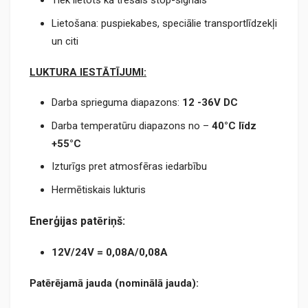
Tiek lietots kā trešais stop-signāls
Lietošana: puspiekabes, speciālie transportlīdzekļi
un citi
LUKTURA IESTĀTĪJUMI:
Darba sprieguma diapazons:
12 -36V DC
Darba temperatūru diapazons no –
40°C līdz
+55°C
Izturīgs pret atmosfēras iedarbību
Hermētiskais lukturis
Ener
ģijas patēriņš:
12V/24V = 0,08А/0,08A
Patērējamā jauda (nominālā jauda):