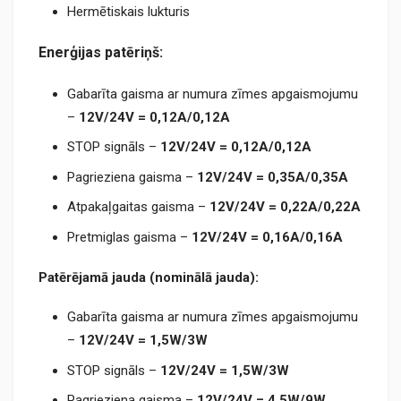
Hermētiskais lukturis
Enerģijas patēriņš:
Gabarīta gaisma ar numura zīmes apgaismojumu
–
12V/24V = 0,12А/0,12A
STOP signāls –
12V/24V = 0,12A/0,12A
Pagrieziena gaisma –
12V/24V = 0,35A/0,35A
Atpakaļgaitas gaisma –
12V/24V = 0,22A/0,22A
Pretmiglas gaisma –
12V/24V = 0,16A/0,16A
Patērējamā jauda (nominālā jauda):
Gabarīta gaisma ar numura zīmes apgaismojumu
–
12V/24V = 1,5W/3W
STOP signāls –
12V/24V = 1,5W/3W
Pagrieziena gaisma –
12V/24V = 4,5W/9W