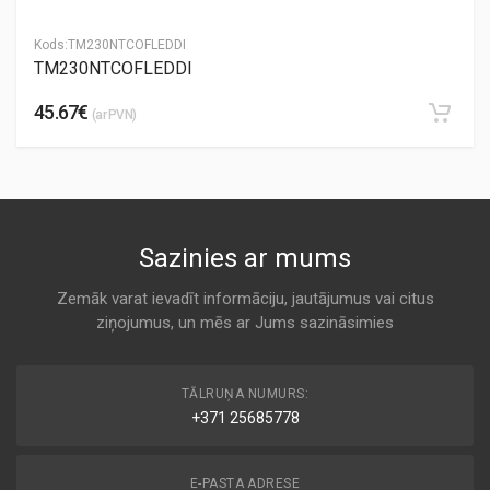
Kods:
TM230NTCOFLEDDI
TM230NTCOFLEDDI
45.67€
(ar PVN)
Sazinies ar mums
Zemāk varat ievadīt informāciju, jautājumus vai citus
ziņojumus, un mēs ar Jums sazināsimies
TĀLRUŅA NUMURS:
+371 25685778
E-PASTA ADRESE