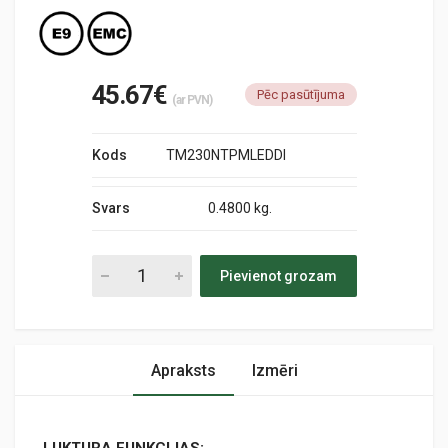
45.67€
Pēc pasūtījuma
(ar PVN)
Kods
TM230NTPMLEDDI
Svars
0.4800 kg.
Pievienot grozam
Apraksts
Izmēri
LUKTURA FUNKCIJAS: