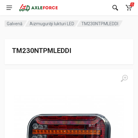
0
Galvenā
Aizmugurēji lukturi LED
TM230NTPMLEDDI
TM230NTPMLEDDI