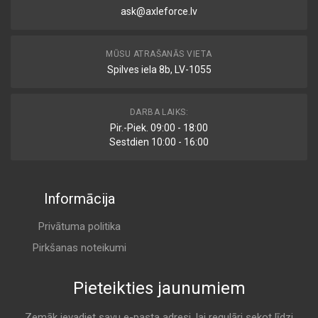
ask@axleforce.lv
MŪSU ATRAŠANĀS VIETA
Spilves iela 8b, LV-1055
DARBA LAIKS:
Pir.-Piek. 09:00 - 18:00
Sestdien 10:00 - 16:00
Informācija
Privātuma politika
Pirkšanas noteikumi
Pieteikties jaunumiem
Zemāk ievadiet savu e-pasta adresi, lai regulāri sekot līdzi