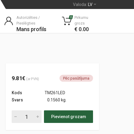
Valoda:
LV
Autorizēties /
Pirkumu
0
Pieslēgties
grozs
Mans profils
€ 0.00
9.81€
Pēc pasūtījuma
(ar PVN)
Kods
TM261LED
Svars
0.1560 kg.
Pievienot grozam