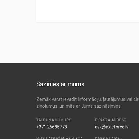
TM261LED.pdf
Sazinies ar mums
Zemāk varat ievadīt informāciju, jautājumus vai ci
ziņojumus, un mēs ar Jums sazināsimies
TĀLRUŅA NUMURS:
E-PASTA ADRESE
+371 25685778
ask@axleforce.lv
MŪSU ATRAŠANĀS VIETA
DARBA LAIKS: