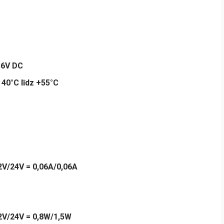
36V DC
–
40°C līdz +55°C
2V/24V =
0,06A/0,06A
2V/24V
= 0
,8W/1,5W