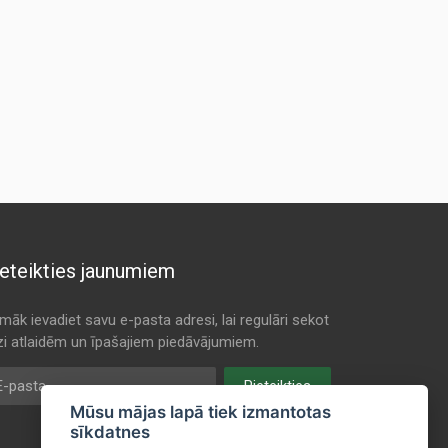
eteikties jaunumiem
māk ievadiet savu e-pasta adresi, lai regulāri sekot
dzi atlaidēm un īpašajiem piedāvājumiem.
pasta
Pieteikties
Mūsu mājas lapā tiek izmantotas
sīkdatnes