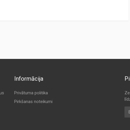
Informācija
Pi
tus
Privātuma politika
Ze
lī
Pirkšanas noteikumi
E-