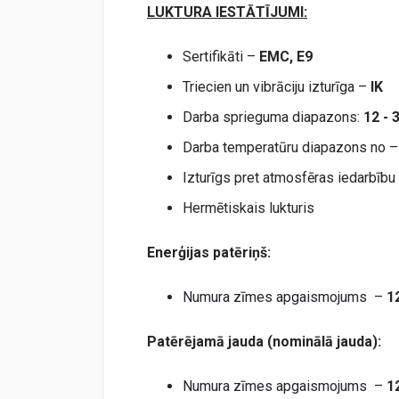
LUKTURA IESTĀTĪJUMI:
Sertifikāti –
EMC,
E9
Triecien un vibrāciju izturīga –
IK
Darba sprieguma diapazons:
12 - 
Darba temperatūru diapazons no 
Izturīgs pret atmosfēras iedarbību
Hermētiskais lukturis
Enerģijas patēriņš:
Numura zīmes apgaismojums
–
1
Patērējamā jauda (nominālā jauda):
Numura zīmes apgaismojums
–
1