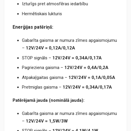
Izturīgs pret atmosfēras iedarbību
Hermētiskais lukturis
Enerģijas patēriņš:
Gabarīta gaisma ar numura zīmes apgaismojumu
–
12V/24V = 0,12А/0,12A
STOP signāls –
12V/24V = 0,34A/0,17A
Pagrieziena gaisma –
12V/24V = 0,4A/0,2A
Atpakaļgaitas gaisma –
12V/24V = 0,1A/0,05A
Pretmiglas gaisma –
12V/24V = 0,34A/0,17A
Patērējamā jauda (nominālā jauda):
Gabarīta gaisma ar numura zīmes apgaismojumu
–
12V/24V = 1,5W/3W
STOP signāls –
12V/24V = 4,1W/4,1W