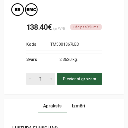
138.40€
Pēc pasūtījuma
(ar PVN)
Kods
TM5001367LED
Svars
2.3620 kg.
Pievienot grozam
Apraksts
Izmēri
LUKTURA FUNKCIJAS: