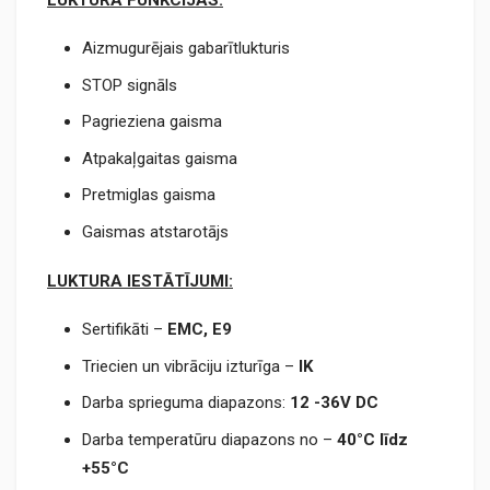
Aizmugurējais gabarītlukturis
STOP signāls
Pagrieziena gaisma
Atpakaļgaitas gaisma
Pretmiglas gaisma
Gaismas atstarotājs
LUKTURA IESTĀTĪJUMI:
Sertifikāti –
EMC,
E9
Triecien un vibrāciju izturīga –
IK
Darba sprieguma diapazons:
12 -36V DC
Darba temperatūru diapazons no –
40°C līdz
+55°C