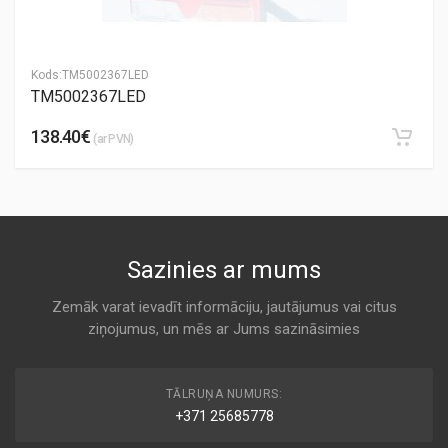
Kods:
TM5002367LED
TM5002367LED
138.40€
(ar PVN)
Sazinies ar mums
Zemāk varat ievadīt informāciju, jautājumus vai citus
ziņojumus, un mēs ar Jums sazināsimies
TĀLRUŅA NUMURS:
+371 25685778