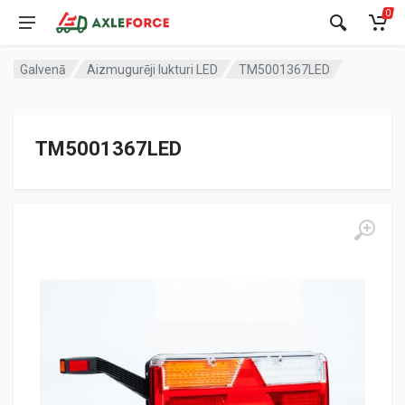
0
Galvenā
Aizmugurēji lukturi LED
TM5001367LED
TM5001367LED