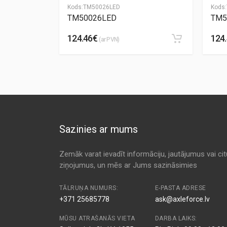
Kods:
TM50026LED
Kods:
TM50026LED
TM5
124.46€
124
(ar PVN)
Sazinies ar mums
Zemāk varat ievadīt informāciju, jautājumus vai ci
ziņojumus, un mēs ar Jums sazināsimies
TĀLRUŅA NUMURS:
E-PASTA ADRESE
+371 25685778
ask@axleforce.lv
MŪSU ATRAŠANĀS VIETA
DARBA LAIKS: