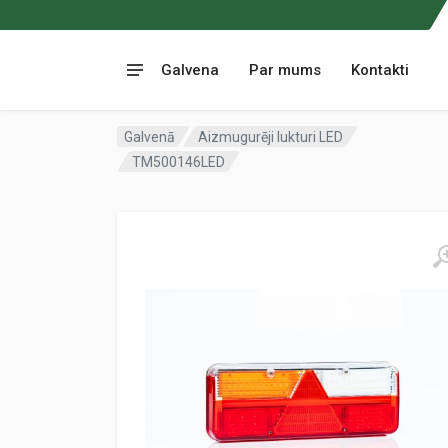
Galvena
Par mums
Kontakti
Galvenā
Aizmugurēji lukturi LED
TM500146LED