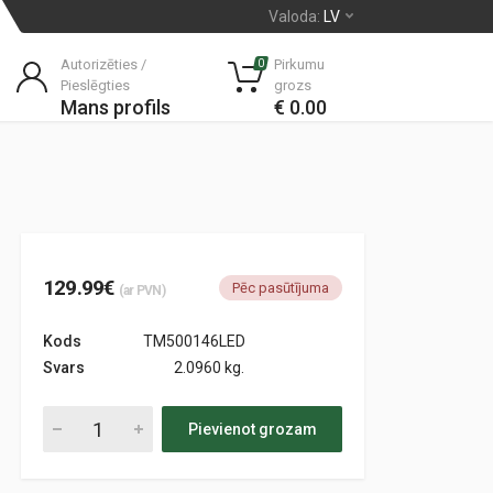
Valoda:
LV
Autorizēties /
Pirkumu
0
Pieslēgties
grozs
Mans profils
€ 0.00
129.99€
Pēc pasūtījuma
(ar PVN)
Kods
TM500146LED
Svars
2.0960 kg.
Pievienot grozam