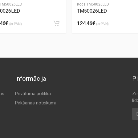
TM50026LED
Kods:
TM50026LED
0026LED
TM50026LED
.46€
124.46€
(ar PVN)
(ar PVN)
Informācija
Pi
tus
Privātuma politika
Ze
lī
Pirkšanas noteikumi
E-