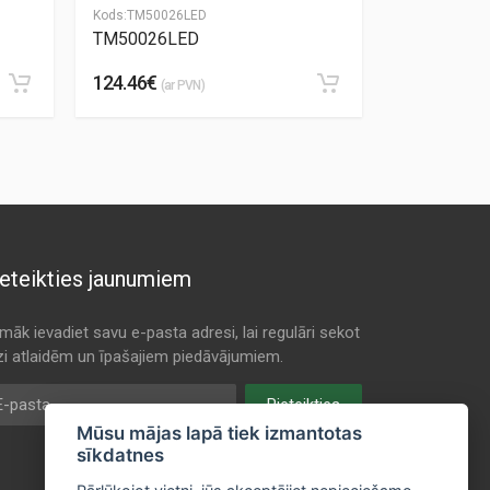
Kods:
TM50026LED
Kods:
TM5002
TM50026LED
TM50026L
124.46€
124.46€
(ar PVN)
(ar
eteikties jaunumiem
māk ievadiet savu e-pasta adresi, lai regulāri sekot
dzi atlaidēm un īpašajiem piedāvājumiem.
pasta
Pieteikties
Mūsu mājas lapā tiek izmantotas
sīkdatnes