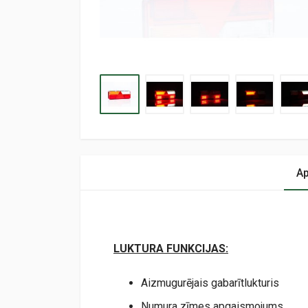
Ap
LUKTURA FUNKCIJAS:
Aizmugurējais gabarītlukturis
Numura zīmes apgaismojums