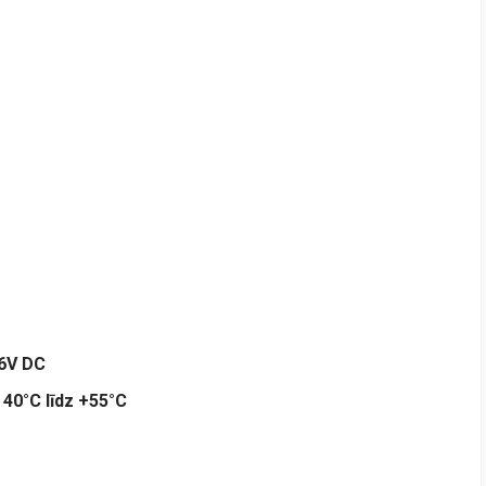
36V DC
–
40°C līdz +55°C