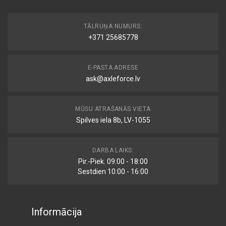
TĀLRUŅA NUMURS:
+371 25685778
E-PASTA ADRESE
ask@axleforce.lv
MŪSU ATRAŠANĀS VIETA
Spilves iela 8b, LV-1055
DARBA LAIKS:
Pir.-Piek. 09:00 - 18:00
Sestdien 10:00 - 16:00
Informācija