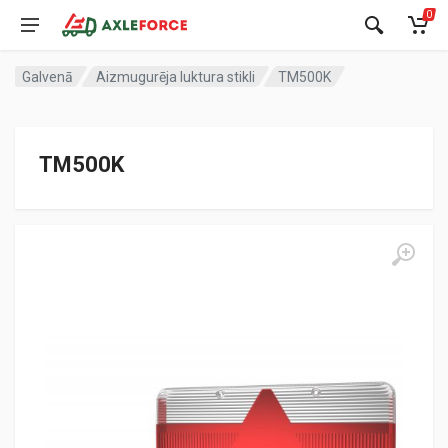
0
Galvenā
Aizmugurēja luktura stikli
TM500K
TM500K