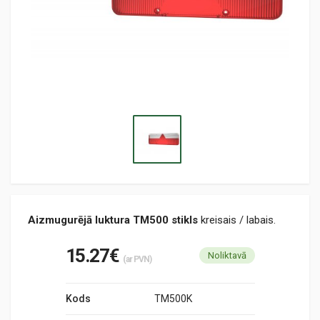
Aizmugurējā luktura TM500 stikls
kreisais / labais.
15.27€
Noliktavā
(ar PVN)
Kods
TM500K