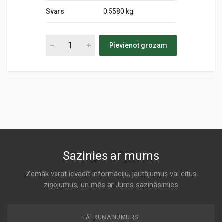
Svars
0.5580 kg.
Pievienot grozam
Sazinies ar mums
Zemāk varat ievadīt informāciju, jautājumus vai citus
ziņojumus, un mēs ar Jums sazināsimies
TĀLRUŅA NUMURS: