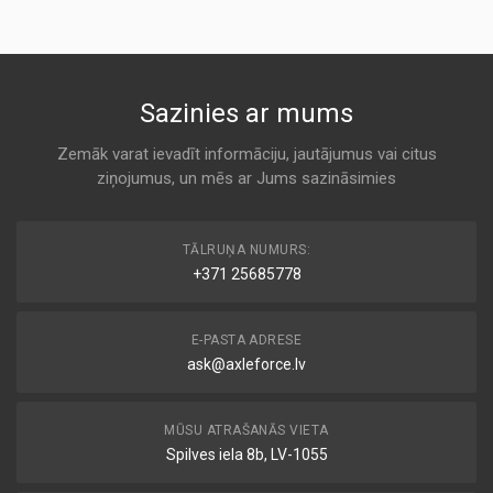
ALCO
AF4917
A 146
KODS:
AM407
MD-7116
Sazinies ar mums
KODS:
Air
C15127/1
ALCO
Zemāk varat ievadīt informāciju, jautājumus vai citus
KODS:
ziņojumus, un mēs ar Jums sazināsimies
A 146
CA5222
KODS:
PA3753
E285L01
TĀLRUŅA NUMURS:
Air
+371 25685778
BALDWIN
KODS:
F147
A 146
E-PASTA ADRESE
KODS:
LX496
ask@axleforce.lv
1 457 433 627
Air
BOSCH
MŪSU ATRAŠANĀS VIETA
A 146
Spilves iela 8b, LV-1055