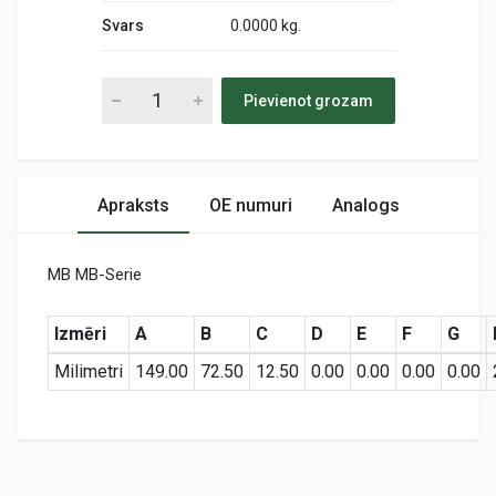
Svars
0.0000 kg.
Pievienot grozam
Apraksts
OE numuri
Analogs
MB MB-Serie
Izmēri
A
B
C
D
E
F
G
Milimetri
149.00
72.50
12.50
0.00
0.00
0.00
0.00
Preces specifikācija
MD-7006
Air
KODS: