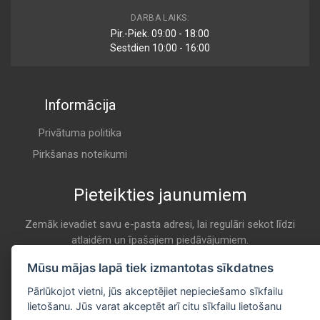
AR 146
DARBA LAIKS:
Air
Pir.-Piek. 09:00 - 18:00
CHAMP / CHAMP INTERNATIONAL
Sestdien 10:00 - 16:00
A 146
Informācija
LAF 8609
Air
CHAMP / CHAMP INTERNATIONAL
Privātuma politika
A 146
Pirkšanas noteikumi
Pieteikties jaunumiem
MA 576
Air
CLEAN
Zemāk ievadiet savu e-pasta adresi, lai regulāri sekot līdzi
atlaidēm un īpašajiem piedāvājumiem.
A 146
E-pasta
Mūsu mājas lapā tiek izmantotas sīkdatnes
Pieteikties
AEM 2644
Pārlūkojot vietni, jūs akceptējiet nepieciešamo sīkfailu
Air
lietošanu. Jūs varat akceptēt arī citu sīkfailu lietošanu
COOPERS