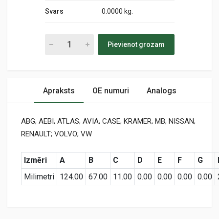
Svars
0.0000 kg.
Pievienot grozam
Apraksts
OE numuri
Analogs
ABG; AEBI; ATLAS; AVIA; CASE; KRAMER; MB; NISSAN;
RENAULT; VOLVO; VW
Izmēri
A
B
C
D
E
F
G
Milimetri
124.00
67.00
11.00
0.00
0.00
0.00
0.00
Preces specifikācija
PC 180