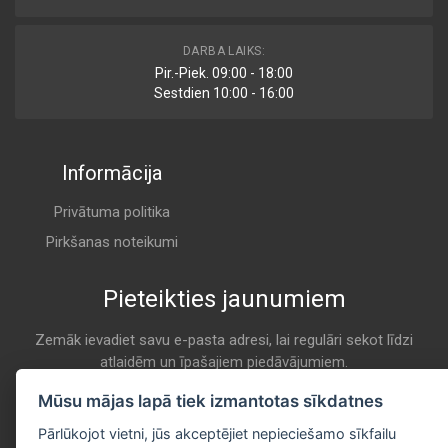
APBR00005
DARBA LAIKS:
Air
Pir.-Piek. 09:00 - 18:00
AGCO
Sestdien 10:00 - 16:00
A 147
Informācija
X810.270.073.000
Air
AGCO
Privātuma politika
A 147
Pirkšanas noteikumi
Pieteikties jaunumiem
2710800M2
Air
AGCO
Zemāk ievadiet savu e-pasta adresi, lai regulāri sekot līdzi
atlaidēm un īpašajiem piedāvājumiem.
A 147
E-pasta
Mūsu mājas lapā tiek izmantotas sīkdatnes
Pieteikties
4186372A
Pārlūkojot vietni, jūs akceptējiet nepieciešamo sīkfailu
Air