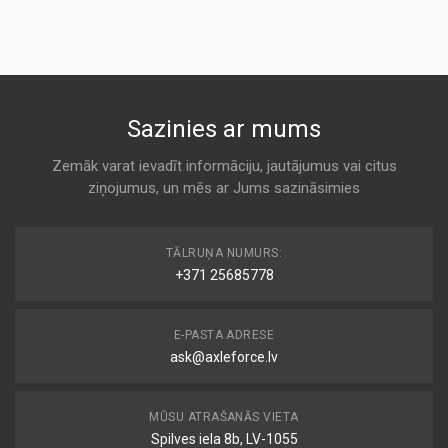
Air
KODS:
AC DELCO
AF4067
A 147
KODS:
AM413
ADN12219
Sazinies ar mums
KODS:
Air
C13114/4
ADL (BLUEPRINT)
Zemāk varat ievadīt informāciju, jautājumus vai citus
KODS:
ziņojumus, un mēs ar Jums sazināsimies
A 147
CA3105
KODS:
106.5945
E112L
TĀLRUŅA NUMURS:
Air
+371 25685778
AEBI
KODS:
F148
A 147
E-PASTA ADRESE
KODS:
LX200
ask@axleforce.lv
3018713
Air
AGCO
MŪSU ATRAŠANĀS VIETA
A 147
Spilves iela 8b, LV-1055