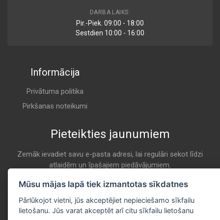
C041-01
DARBA LAIKS:
Air
Pir.-Piek. 09:00 - 18:00
ASHUKI
Sestdien 10:00 - 16:00
A 238
Informācija
ADC42213
Air
BLUE PRINT
Privātuma politika
A 238
Pirkšanas noteikumi
Pieteikties jaunumiem
FL6780
Air
COOPERSFIAAM
Zemāk ievadiet savu e-pasta adresi, lai regulāri sekot līdzi
atlaidēm un īpašajiem piedāvājumiem.
A 238
E-pasta
Mūsu mājas lapā tiek izmantotas sīkdatnes
Pieteikties
AE 332/1
Pārlūkojot vietni, jūs akceptējiet nepieciešamo sīkfailu
Air
lietošanu. Jūs varat akceptēt arī citu sīkfailu lietošanu
FILTRON