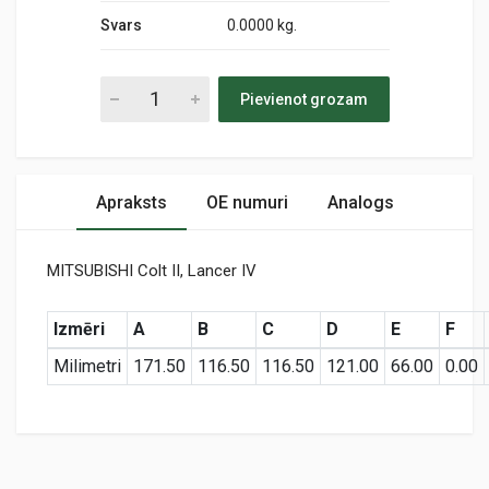
Svars
0.0000 kg.
Pievienot grozam
Apraksts
OE numuri
Analogs
MITSUBISHI Colt II, Lancer IV
Izmēri
A
B
C
D
E
F
Milimetri
171.50
116.50
116.50
121.00
66.00
0.00
Preces specifikācija
A63285
Air
KODS: