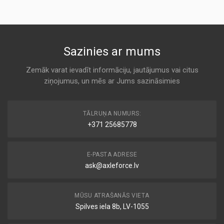
1A FIRST AUTOMOTIVE
AE332/1
A 238
KODS:
CA5179
MD-9816
Sazinies ar mums
KODS:
Air
F237
ALCO
Zemāk varat ievadīt informāciju, jautājumus vai citus
ziņojumus, un mēs ar Jums sazināsimies
A 238
MA-4462
TĀLRUŅA NUMURS:
Air
+371 25685778
AMC
A 238
E-PASTA ADRESE
ask@axleforce.lv
20-05-513
Air
ASHIKA
MŪSU ATRAŠANĀS VIETA
A 238
Spilves iela 8b, LV-1055