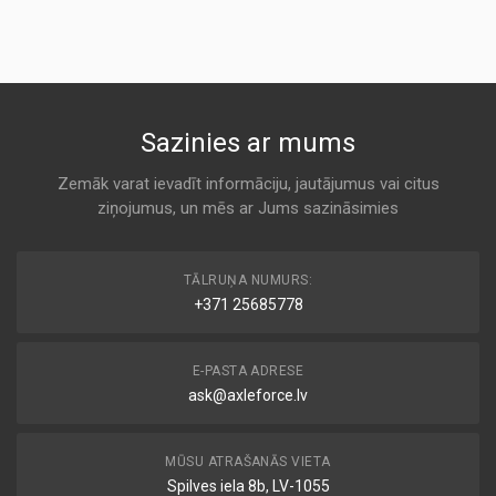
Air
KODS:
AC DELCO
AF4906
A 263
KODS:
AR263
MD-5018
Sazinies ar mums
KODS:
Air
C17129
ALCO
Zemāk varat ievadīt informāciju, jautājumus vai citus
KODS:
ziņojumus, un mēs ar Jums sazināsimies
A 263
CA4813
KODS:
1 457 432 138
E244L
TĀLRUŅA NUMURS:
Air
+371 25685778
BOSCH
KODS:
F261
A 263
E-PASTA ADRESE
KODS:
LX478/1
ask@axleforce.lv
AR 115
Air
CHAMP / CHAMP INTERNATIONAL
MŪSU ATRAŠANĀS VIETA
A 263
Spilves iela 8b, LV-1055