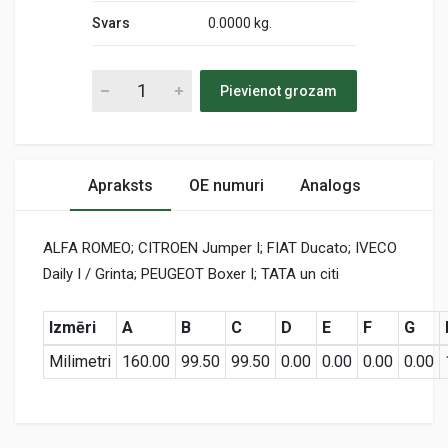
Svars
0.0000 kg.
Pievienot grozam
Apraksts
OE numuri
Analogs
ALFA ROMEO; CITROEN Jumper I; FIAT Ducato; IVECO
Daily I / Grinta; PEUGEOT Boxer I; TATA un citi
Izmēri
A
B
C
D
E
F
G
Milimetri
160.00
99.50
99.50
0.00
0.00
0.00
0.00
Preces specifikācija
PC 546