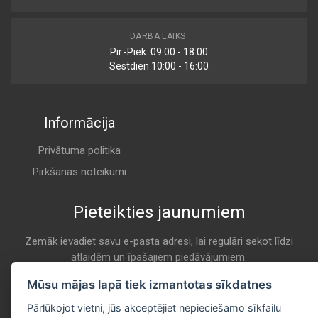
V 431
DARBA LAIKS:
Air
Pir.-Piek. 09:00 - 18:00
CHAMPION
Sestdien 10:00 - 16:00
A 263
Informācija
1444 WZ
Air
CITROEN
Privātuma politika
A 263
Pirkšanas noteikumi
Pieteikties jaunumiem
1444 TX
Air
CITROEN
Zemāk ievadiet savu e-pasta adresi, lai regulāri sekot līdzi
atlaidēm un īpašajiem piedāvājumiem.
A 263
E-pasta
Mūsu mājas lapā tiek izmantotas sīkdatnes
Pieteikties
1444 EY
Pārlūkojot vietni, jūs akceptējiet nepieciešamo sīkfailu
Air