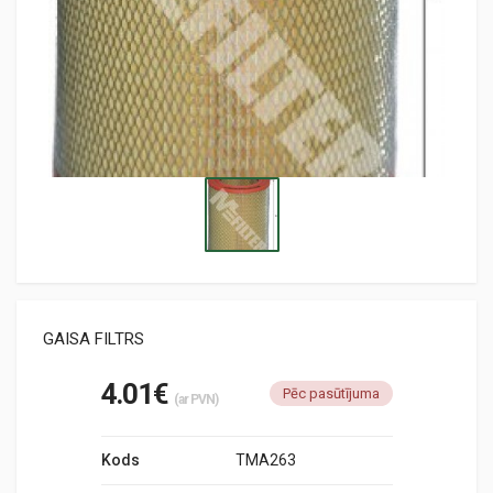
GAISA FILTRS
4.01€
Pēc pasūtījuma
(ar PVN)
Kods
TMA263