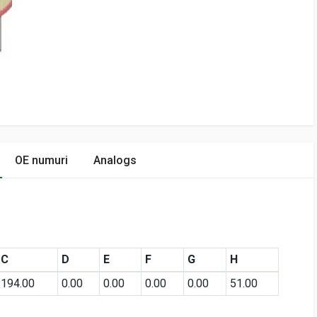
OE numuri
Analogs
C
D
E
F
G
H
194.00
0.00
0.00
0.00
0.00
51.00