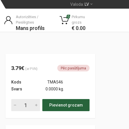
Valoda:
LV
Autorizēties /
Pirkumu
0
Pieslēgties
grozs
Mans profils
€ 0.00
3.79€
Pēc pasūtījuma
(ar PVN)
Kods
TMA546
Svars
0.0000 kg.
Pievienot grozam