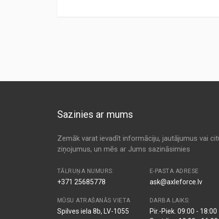
Preces specifikācija
ANALOG CODE
TYPE
MANUFACT
A60174
Air
1A FIRST 
Kods:
AR232
PC 805
Air
AC DELCO
Kods:
C2535/1
Kods:
CA4499
MD-576
Air
ALCO
Kods:
F494
AP 3621
Air
AP FILTERS
Kods:
LX298
Sazinies ar mums
LK-3621
Air
AP LOCKH
1 457 432 140
Air
BOSCH
Zemāk varat ievadīt informāciju, jautājumus vai ci
ziņojumus, un mēs ar Jums sazināsimies
1 457 429 953
Air
BOSCH
1 457 429 953-850
Air
BOSCH
TĀLRUŅA NUMURS:
E-PASTA ADRESE
+371 25685778
ask@axleforce.lv
73226
Air
BOSCH US
MŪSU ATRAŠANĀS VIETA
DARBA LAIKS:
AR 117
Air
CHAMP / C
Spilves iela 8b, LV-1055
Pir.-Piek. 09:00 - 18:00