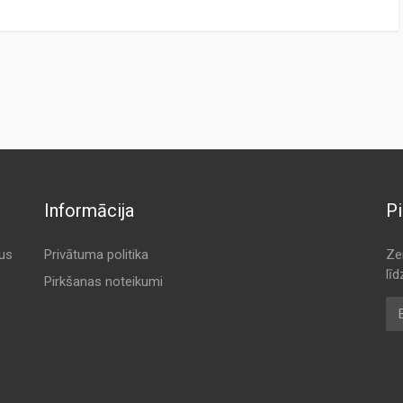
URER
ORIGINAL CODE
AUTOMOTIVE
A 546
A 546
A 546
A 546
Informācija
Pi
EED
A 546
A 546
tus
Privātuma politika
Ze
lī
A 546
Pirkšanas noteikumi
E-
A 546
A
A 546
HAMP INTERNATIONAL
A 546