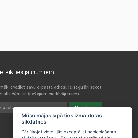
eteikties jaunumiem
māk ievadiet savu e-pasta adresi, lai regulāri sekot
dzi atlaidēm un īpašajiem piedāvājumiem.
pasta
Pieteikties
Mūsu mājas lapā tiek izmantotas
sīkdatnes
Pārlūkojot vietni, jūs akceptējiet nepieciešamo