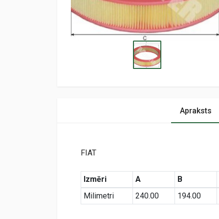
Apraksts
FIAT
Izmēri
A
B
Milimetri
240.00
194.00