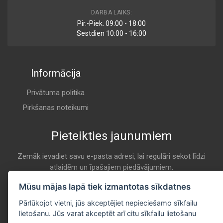
FL6915
DARBA LAIKS:
Air
Pir.-Piek. 09:00 - 18:00
COOPERSFIAAM
Sestdien 10:00 - 16:00
A 558
Informācija
8108
Air
CROSLAND
Privātuma politika
A 558
Pirkšanas noteikumi
Pieteikties jaunumiem
AF20024
Air
DELPHI
Zemāk ievadiet savu e-pasta adresi, lai regulāri sekot līdzi
atlaidēm un īpašajiem piedāvājumiem.
A 558
E-pasta
Mūsu mājas lapā tiek izmantotas sīkdatnes
Pieteikties
A 556
Pārlūkojot vietni, jūs akceptējiet nepieciešamo sīkfailu
Air
lietošanu. Jūs varat akceptēt arī citu sīkfailu lietošanu
FILTRAK BRANDT