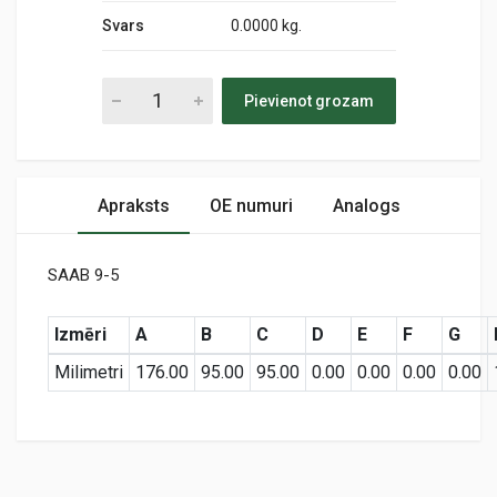
Svars
0.0000 kg.
Pievienot grozam
Apraksts
OE numuri
Analogs
SAAB 9-5
Izmēri
A
B
C
D
E
F
G
Milimetri
176.00
95.00
95.00
0.00
0.00
0.00
0.00
Preces specifikācija
MD-786
Air
KODS: