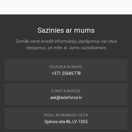
ALCO
AR366/2
A 558
KODS:
C18143
1 457 433 559
Sazinies ar mums
KODS:
Air
C18146/2
BOSCH
Zemāk varat ievadīt informāciju, jautājumus vai citus
KODS:
ziņojumus, un mēs ar Jums sazināsimies
A 558
CA5994
KODS:
AF 7961
E460L
TĀLRUŅA NUMURS:
Air
+371 25685778
CHAMP / CHAMP INTERNATIONAL
KODS:
F508
A 558
E-PASTA ADRESE
KODS:
LX986
ask@axleforce.lv
AG 1366
Air
COOPERS
MŪSU ATRAŠANĀS VIETA
A 558
Spilves iela 8b, LV-1055