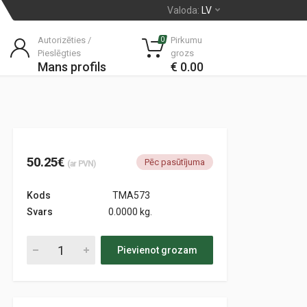
Valoda:
LV
Autorizēties /
Pirkumu
0
Pieslēgties
grozs
Mans profils
€ 0.00
50.25€
Pēc pasūtījuma
(ar PVN)
Kods
TMA573
Svars
0.0000 kg.
Pievienot grozam