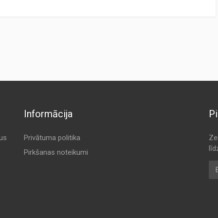
RER
ORIGINAL CODE
A 573
A 573
A 573
A 573
Informācija
Pi
A 573
A 573
tus
Privātuma politika
Ze
lī
A 573
Pirkšanas noteikumi
E-
A 573
A 573
A 573