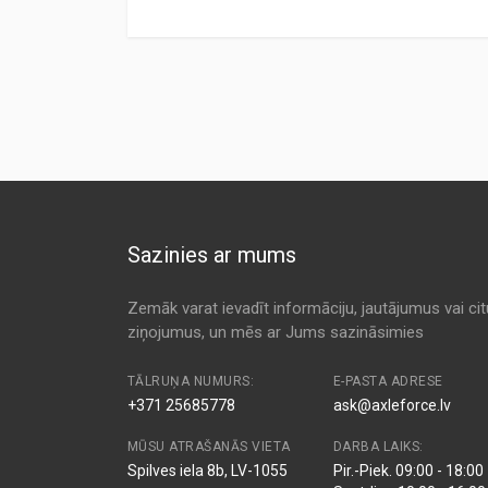
Preces specifikācija
ANALOG CODE
TYPE
MANUFACTU
HF 5105
Air
ASAS
Kods:
AF26246
RS4959
Air
BALDWIN
Kods:
AM447/6
Kods:
C271170/4
RS5534
Air
BALDWIN
Kods:
CA9867
BK8600024
Air
BERGKRAFT
Kods:
E541L
Sazinies ar mums
F 026 400 247
Air
BOSCH
Kods:
F527
BS01-051
Air
BOSS
Zemāk varat ievadīt informāciju, jautājumus vai ci
Kods:
LX1457
ziņojumus, un mēs ar Jums sazināsimies
BS01-251
Air
BOSS
MA1450
Air
CLEAN
TĀLRUŅA NUMURS:
E-PASTA ADRESE
+371 25685778
ask@axleforce.lv
MA3412
Air
CLEAN
MŪSU ATRAŠANĀS VIETA
DARBA LAIKS:
ZS1063358
Air
COMPAIR
Spilves iela 8b, LV-1055
Pir.-Piek. 09:00 - 18:00