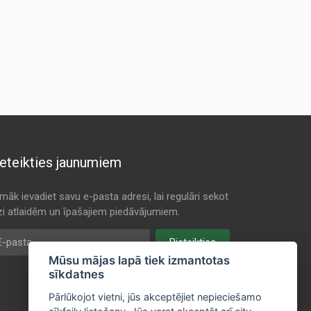
eteikties jaunumiem
māk ievadiet savu e-pasta adresi, lai regulāri sekot
dzi atlaidēm un īpašajiem piedāvājumiem.
pasta
Pieteikties
Mūsu mājas lapā tiek izmantotas
sīkdatnes
Pārlūkojot vietni, jūs akceptējiet nepieciešamo