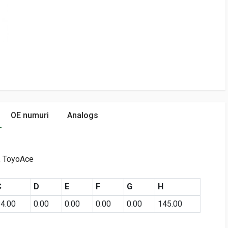
OE numuri
Analogs
, ToyoAce
C
D
E
F
G
H
4.00
0.00
0.00
0.00
0.00
145.00