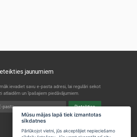
eteikties jaunumiem
māk ievadiet savu e-pasta adresi, lai regulāri sekot
dzi atlaidēm un īpašajiem piedāvājumiem.
pasta
Pieteikties
Mūsu mājas lapā tiek izmantotas
sīkdatnes
Pārlūkojot vietni, jūs akceptējiet nepieciešamo