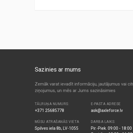
Preces specifikācija
ANALOG CODE
TYPE
MANUFA
A63314
Air
1A FIRS
Kods:
C20131
PC2133E
Air
AC DEL
Kods:
CA2708
Kods:
F1140
MD-194
Air
ALCO
TA-162B
Air
AMC
Sazinies ar mums
20-02-290
Air
ASHIKA
0396-3502
Air
ASHUKI
Zemāk varat ievadīt informāciju, jautājumus vai ci
ziņojumus, un mēs ar Jums sazināsimies
PA3863
Air
BALDWI
971334
Air
CATERPI
TĀLRUŅA NUMURS:
E-PASTA ADRESE
+371 25685778
ask@axleforce.lv
FL6655
Air
COOPER
MŪSU ATRAŠANĀS VIETA
DARBA LAIKS:
17801-58010
Air
DAIHAT
Spilves iela 8b, LV-1055
Pir.-Piek. 09:00 - 18:00