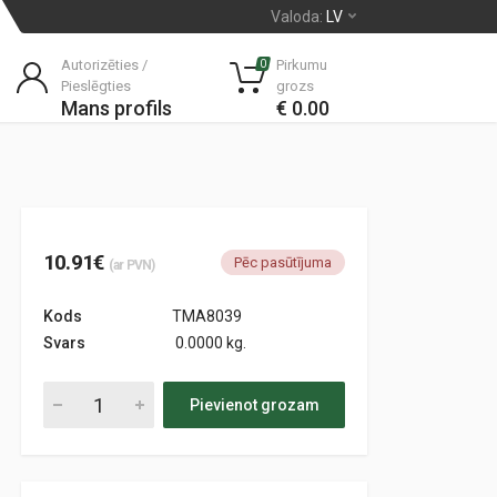
Valoda:
LV
Autorizēties /
Pirkumu
0
Pieslēgties
grozs
Mans profils
€ 0.00
10.91€
Pēc pasūtījuma
(ar PVN)
Kods
TMA8039
Svars
0.0000 kg.
Pievienot grozam