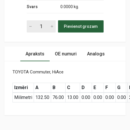
Svars
0.0000 kg.
Pievienot grozam
Apraksts
OE numuri
Analogs
TOYOTA Commuter, HiAce
Izmēri
A
B
C
D
E
F
G
Milimetri
132.50
76.00
13.00
0.00
0.00
0.00
0.00
Preces specifikācija
A63316
Air
KODS: