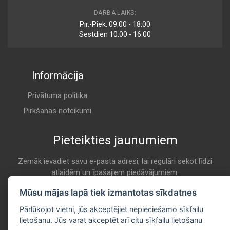
ADT32229
DARBA LAIKS:
Air
Pir.-Piek. 09:00 - 18:00
BLUE PRINT
Sestdien 10:00 - 16:00
A 8067
Informācija
1 457 433 795
Air
BOSCH
Privātuma politika
A 8067
Pirkšanas noteikumi
Pieteikties jaunumiem
MA 727
Air
CLEAN
Zemāk ievadiet savu e-pasta adresi, lai regulāri sekot līdzi
atlaidēm un īpašajiem piedāvājumiem.
A 8067
E-pasta
Mūsu mājas lapā tiek izmantotas sīkdatnes
Pieteikties
CTY12170
Pārlūkojot vietni, jūs akceptējiet nepieciešamo sīkfailu
Air
lietošanu. Jūs varat akceptēt arī citu sīkfailu lietošanu
COMLINE