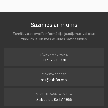
1A FIRST AUTOMOTIVE
KODS:
A 8067
AF25380
KODS:
MD-694
Sazinies ar mums
AM453
Air
ALCO
KODS:
Zemāk varat ievadīt informāciju, jautājumus vai citus
C14177
ziņojumus, un mēs ar Jums sazināsimies
A 8067
KODS:
F1171
TA-174
TĀLRUŅA NUMURS:
Air
KODS:
+371 25685778
AMC
LX882
A 8067
E-PASTA ADRESE
ask@axleforce.lv
20-02-245
Air
ASHIKA
MŪSU ATRAŠANĀS VIETA
A 8067
Spilves iela 8b, LV-1055