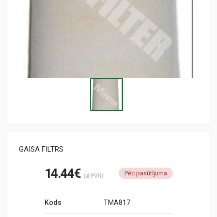
GAISA FILTRS
14.44€
Pēc pasūtījuma
(ar PVN)
Kods
TMA817