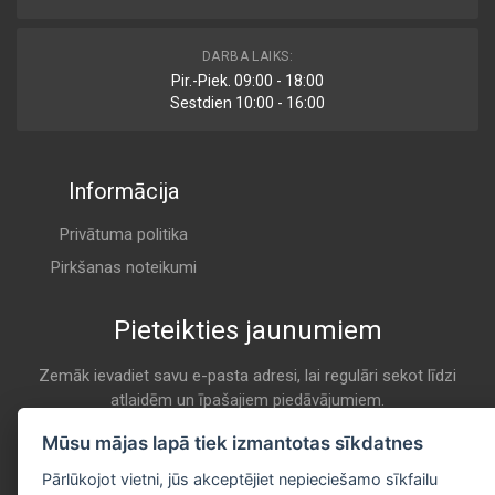
ADJ132223
DARBA LAIKS:
Air
Pir.-Piek. 09:00 - 18:00
BLUE PRINT
Sestdien 10:00 - 16:00
A 817
Informācija
13 71 2 246 997
Air
BMW
Privātuma politika
A 817
Pirkšanas noteikumi
Pieteikties jaunumiem
BFA2021
Air
BORG & BECK
Zemāk ievadiet savu e-pasta adresi, lai regulāri sekot līdzi
atlaidēm un īpašajiem piedāvājumiem.
A 817
E-pasta
Mūsu mājas lapā tiek izmantotas sīkdatnes
Pieteikties
1 457 433 588
Pārlūkojot vietni, jūs akceptējiet nepieciešamo sīkfailu
Air