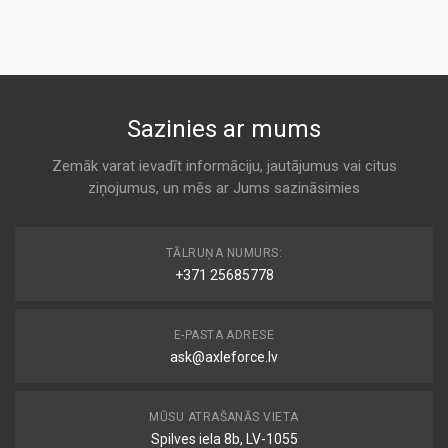
Air
KODS:
1A FIRST AUTOMOTIVE
AK362
A 817
KODS:
C15105
MD-9504
Sazinies ar mums
KODS:
Air
C15105/1
ALCO
Zemāk varat ievadīt informāciju, jautājumus vai citus
KODS:
ziņojumus, un mēs ar Jums sazināsimies
A 817
CA8934
KODS:
70253
E377L
TĀLRUŅA NUMURS:
Air
+371 25685778
ASAM
KODS:
F678
A 817
E-PASTA ADRESE
KODS:
LX823
ask@axleforce.lv
20-0L-L05
Air
ASHIKA
MŪSU ATRAŠANĀS VIETA
A 817
Spilves iela 8b, LV-1055