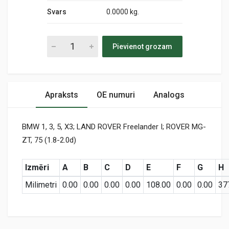
Svars
0.0000 kg.
Pievienot grozam
Apraksts
OE numuri
Analogs
BMW 1, 3, 5, X3; LAND ROVER Freelander I; ROVER MG-
ZT, 75 (1.8-2.0d)
Izmēri
A
B
C
D
E
F
G
H
Milimetri
0.00
0.00
0.00
0.00
108.00
0.00
0.00
37
Preces specifikācija
A60295