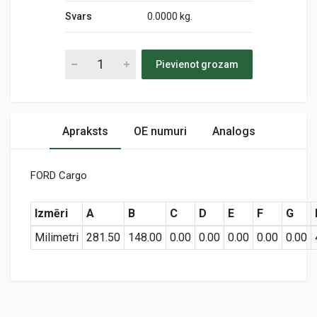
Svars
0.0000 kg.
Pievienot grozam
Apraksts
OE numuri
Analogs
FORD Cargo
Izmēri
A
B
C
D
E
F
G
Milimetri
281.50
148.00
0.00
0.00
0.00
0.00
0.00
Preces specifikācija
P788696
Air
KODS: