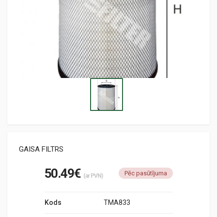
GAISA FILTRS
50.49€
Pēc pasūtījuma
(ar PVN)
Kods
TMA833