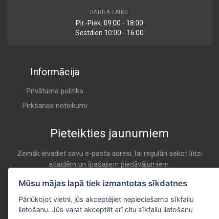
DARBA LAIKS:
Pir.-Piek. 09:00 - 18:00
Sestdien 10:00 - 16:00
Informācija
Privātuma politika
Pirkšanas noteikumi
Pieteikties jaunumiem
Zemāk ievadiet savu e-pasta adresi, lai regulāri sekot līdzi
atlaidēm un īpašajiem piedāvājumiem.
E-pasta
Mūsu mājas lapā tiek izmantotas sīkdatnes
Pieteikties
Pārlūkojot vietni, jūs akceptējiet nepieciešamo sīkfailu
lietošanu. Jūs varat akceptēt arī citu sīkfailu lietošanu