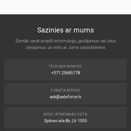
DONALDSON
KODS:
A 833
F697
3C469601-AA
Sazinies ar mums
Air
FOMOCO
Zemāk varat ievadīt informāciju, jautājumus vai citus
ziņojumus, un mēs ar Jums sazināsimies
A 833
TĀLRUŅA NUMURS:
+371 25685778
E-PASTA ADRESE
ask@axleforce.lv
MŪSU ATRAŠANĀS VIETA
Spilves iela 8b, LV-1055