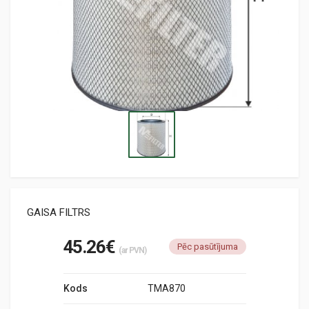
GAISA FILTRS
45.26€
Pēc pasūtījuma
(ar PVN)
Kods
TMA870