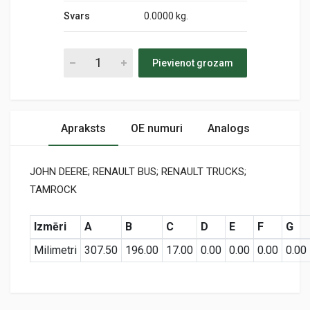
Svars
0.0000 kg.
Pievienot grozam
Apraksts
OE numuri
Analogs
JOHN DEERE; RENAULT BUS; RENAULT TRUCKS;
TAMROCK
Izmēri
A
B
C
D
E
F
G
Milimetri
307.50
196.00
17.00
0.00
0.00
0.00
0.00
Preces specifikācija
PA2945