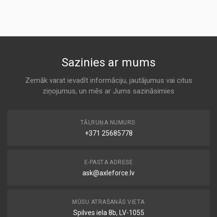
Air
KODS:
BALDWIN
AF4583M
A 870
KODS:
AM459/2
BS01-037
Sazinies ar mums
KODS:
Air
C311310
BOSS
Zemāk varat ievadīt informāciju, jautājumus vai citus
KODS:
ziņojumus, un mēs ar Jums sazināsimies
A 870
CA9318
KODS:
P771523
F744
TĀLRUŅA NUMURS:
Air
+371 25685778
DONALDSON
KODS:
LX765
A 870
E-PASTA ADRESE
ask@axleforce.lv
HP 4534
Air
FIL FILTER
MŪSU ATRAŠANĀS VIETA
A 870
Spilves iela 8b, LV-1055