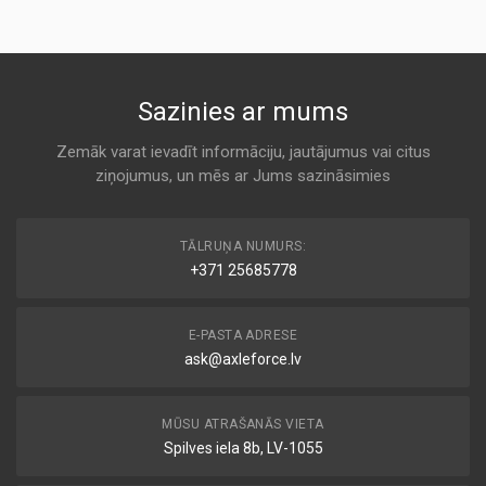
BALDWIN
KODS:
A 898
AF26665
KODS:
AF26665
Sazinies ar mums
F777
Air
FLEETGUARD
Zemāk varat ievadīt informāciju, jautājumus vai citus
ziņojumus, un mēs ar Jums sazināsimies
A 898
SA 17673
TĀLRUŅA NUMURS:
Air
+371 25685778
HIFI
A 898
E-PASTA ADRESE
ask@axleforce.lv
C 20 024
Air
MANN-FILTER
MŪSU ATRAŠANĀS VIETA
A 898
Spilves iela 8b, LV-1055