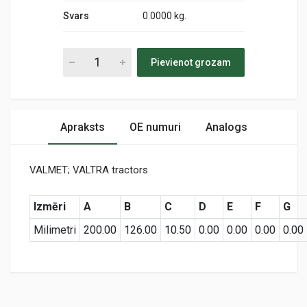
Svars
0.0000 kg.
Pievienot grozam
Apraksts
OE numuri
Analogs
VALMET; VALTRA tractors
Izmēri
A
B
C
D
E
F
G
Milimetri
200.00
126.00
10.50
0.00
0.00
0.00
0.00
Preces specifikācija
PA5297
Air
KODS: