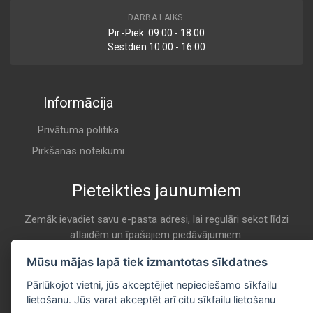
V836862573
DARBA LAIKS:
Air
Pir.-Piek. 09:00 - 18:00
MASSEY-FERGUSON
Sestdien 10:00 - 16:00
A 898
Informācija
836862573
Air
SISU DIESEL
Privātuma politika
A 898
Pirkšanas noteikumi
Pieteikties jaunumiem
33038200
Air
VALMET
Zemāk ievadiet savu e-pasta adresi, lai regulāri sekot līdzi
atlaidēm un īpašajiem piedāvājumiem.
A 898
E-pasta
Mūsu mājas lapā tiek izmantotas sīkdatnes
Pieteikties
20238210
Pārlūkojot vietni, jūs akceptējiet nepieciešamo sīkfailu
Air
lietošanu. Jūs varat akceptēt arī citu sīkfailu lietošanu
VALTRA-VALMET