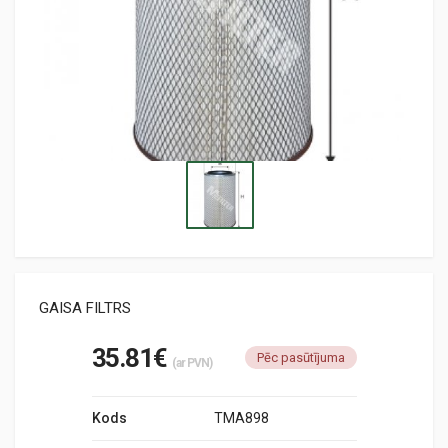
GAISA FILTRS
35.81€
Pēc pasūtījuma
(ar PVN)
Kods
TMA898