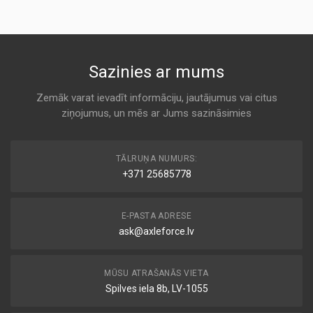
BOBCAT
KODS:
K 2000
F894
Sazinies ar mums
Zemāk varat ievadīt informāciju, jautājumus vai citus
ziņojumus, un mēs ar Jums sazināsimies
TĀLRUŅA NUMURS:
+371 25685778
E-PASTA ADRESE
ask@axleforce.lv
MŪSU ATRAŠANĀS VIETA
Spilves iela 8b, LV-1055