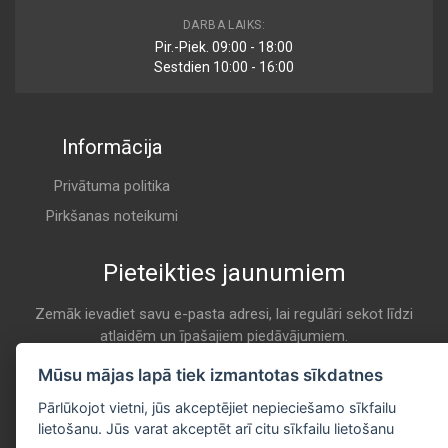
DARBA LAIKS:
Pir.-Piek. 09:00 - 18:00
Sestdien 10:00 - 16:00
Informācija
Privātuma politika
Pirkšanas noteikumi
Pieteikties jaunumiem
Zemāk ievadiet savu e-pasta adresi, lai regulāri sekot līdzi
atlaidēm un īpašajiem piedāvājumiem.
E-pasta
Mūsu mājas lapā tiek izmantotas sīkdatnes
Pieteikties
Pārlūkojot vietni, jūs akceptējiet nepieciešamo sīkfailu
lietošanu. Jūs varat akceptēt arī citu sīkfailu lietošanu