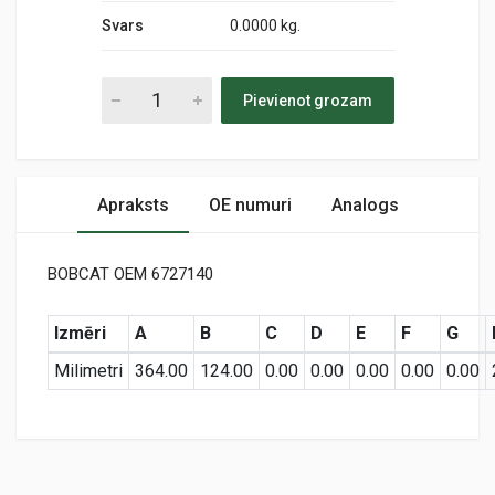
Svars
0.0000 kg.
Pievienot grozam
Apraksts
OE numuri
Analogs
BOBCAT OEM 6727140
Izmēri
A
B
C
D
E
F
G
Milimetri
364.00
124.00
0.00
0.00
0.00
0.00
0.00
Preces specifikācija
6727140
Air
KODS: