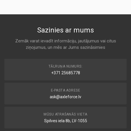
ALCO
AP086
K 203
KODS:
C2571
1 457 433 253
Sazinies ar mums
KODS:
Air
CA5376A
BOSCH
Zemāk varat ievadīt informāciju, jautājumus vai citus
KODS:
ziņojumus, un mēs ar Jums sazināsimies
K 203
E766L
KODS:
1 457 433 708
F204
TĀLRUŅA NUMURS:
Air
+371 25685778
BOSCH
KODS:
LX625
K 203
E-PASTA ADRESE
ask@axleforce.lv
1 457 433 708-4N1
Air
BOSCH
MŪSU ATRAŠANĀS VIETA
K 203
Spilves iela 8b, LV-1055