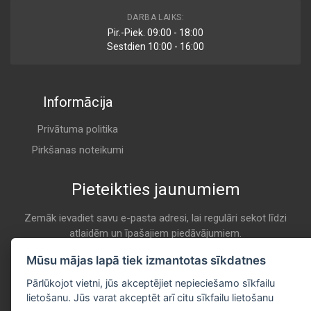
AP 291
DARBA LAIKS:
Air
Pir.-Piek. 09:00 - 18:00
CHAMP / CHAMP INTERNATIONAL
Sestdien 10:00 - 16:00
K 203
Informācija
U 585
Air
CHAMPION
Privātuma politika
K 203
Pirkšanas noteikumi
Pieteikties jaunumiem
U 652
Air
CHAMPION
Zemāk ievadiet savu e-pasta adresi, lai regulāri sekot līdzi
atlaidēm un īpašajiem piedāvājumiem.
K 203
E-pasta
Mūsu mājas lapā tiek izmantotas sīkdatnes
Pieteikties
MA 113
Pārlūkojot vietni, jūs akceptējiet nepieciešamo sīkfailu
Air
lietošanu. Jūs varat akceptēt arī citu sīkfailu lietošanu
CLEAN