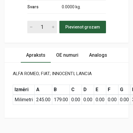
Svars
0.0000 kg.
Pievienot grozam
Apraksts
OE numuri
Analogs
ALFA ROMEO; FIAT; INNOCENTI; LANCIA
Izmēri
A
B
C
D
E
F
G
Milimetri
245.00
179.00
0.00
0.00
0.00
0.00
0.00
Preces specifikācija
MD-9214
Air
KODS: