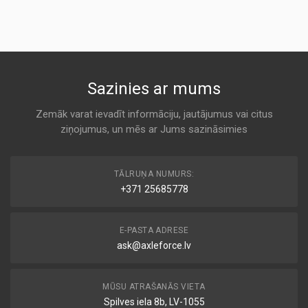
Air
KODS:
AC DELCO
KODS:
K 204
AP060
KODS:
PC 601
Sazinies ar mums
C28136
Air
AC DELCO
KODS:
Zemāk varat ievadīt informāciju, jautājumus vai citus
E216L
ziņojumus, un mēs ar Jums sazināsimies
K 204
KODS:
F205
PC 650
TĀLRUŅA NUMURS:
Air
KODS:
+371 25685778
AC DELCO
LX417
K 204
E-PASTA ADRESE
ask@axleforce.lv
MD-9208
Air
ALCO
MŪSU ATRAŠANĀS VIETA
K 204
Spilves iela 8b, LV-1055