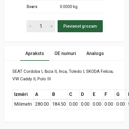
Svars
0.0000 kg.
Pievienot grozam
Apraksts
OE numuri
Analogs
SEAT Cordoba I, Ibiza II, Inca, Toledo I; SKODA Felicia;
VW Caddy II, Polo III
Izmēri
A
B
C
D
E
F
G
Milimetri
280.00
184.50
0.00
0.00
0.00
0.00
0.00
Preces specifikācija
A1623C