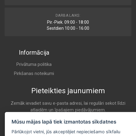
1 457 433 008
DARBA LAIKS:
Air
Pir.-Piek. 09:00 - 18:00
BOSCH
Sestdien 10:00 - 16:00
K 204
Informācija
AP 172
Air
CHAMP / CHAMP INTERNATIONAL
Privātuma politika
K 204
Pirkšanas noteikumi
Pieteikties jaunumiem
U 586
Air
CHAMPION
Zemāk ievadiet savu e-pasta adresi, lai regulāri sekot līdzi
atlaidēm un īpašajiem piedāvājumiem.
K 204
E-pasta
Mūsu mājas lapā tiek izmantotas sīkdatnes
Pieteikties
1444-P6
Pārlūkojot vietni, jūs akceptējiet nepieciešamo sīkfailu
Air