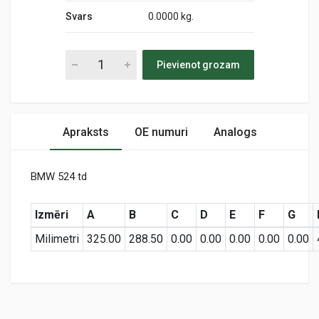
Svars
0.0000 kg.
Pievienot grozam
Apraksts
OE numuri
Analogs
BMW 524 td
Izmēri
A
B
C
D
E
F
G
Milimetri
325.00
288.50
0.00
0.00
0.00
0.00
0.00
Preces specifikācija
MD-9118
Air
KODS: