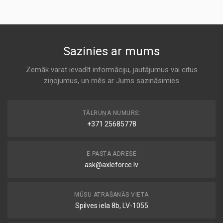
ALCO
AP081
K 208
KODS:
C33220
13 72 2 242 025
Sazinies ar mums
KODS:
Air
CA5349
BMW
Zemāk varat ievadīt informāciju, jautājumus vai citus
KODS:
ziņojumus, un mēs ar Jums sazināsimies
K 208
E629L
KODS:
1 457 429 781
F209
TĀLRUŅA NUMURS:
Air
+371 25685778
BOSCH
KODS:
LX444
K 208
E-PASTA ADRESE
ask@axleforce.lv
AP 227
Air
CHAMP / CHAMP INTERNATIONAL
MŪSU ATRAŠANĀS VIETA
K 208
Spilves iela 8b, LV-1055