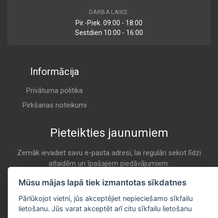
U 591
DARBA LAIKS:
Air
Pir.-Piek. 09:00 - 18:00
CHAMPION
Sestdien 10:00 - 16:00
K 208
Informācija
MA 355
Air
CLEAN
Privātuma politika
K 208
Pirkšanas noteikumi
Pieteikties jaunumiem
AG 1380
Air
COOPERS
Zemāk ievadiet savu e-pasta adresi, lai regulāri sekot līdzi
atlaidēm un īpašajiem piedāvājumiem.
K 208
E-pasta
Mūsu mājas lapā tiek izmantotas sīkdatnes
Pieteikties
PA7118
Pārlūkojot vietni, jūs akceptējiet nepieciešamo sīkfailu
Air
lietošanu. Jūs varat akceptēt arī citu sīkfailu lietošanu
COOPERSFIAAM