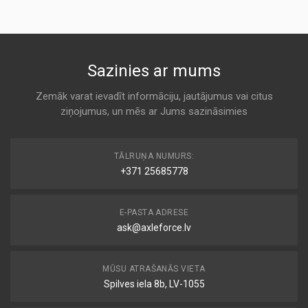
AC DELCO
AP050
K 211
KODS:
C3167/1
PC 562
Sazinies ar mums
KODS:
Air
C3175/3
AC DELCO
Zemāk varat ievadīt informāciju, jautājumus vai citus
KODS:
ziņojumus, un mēs ar Jums sazināsimies
K 211
C3175/4
KODS:
PC 563
C3178
TĀLRUŅA NUMURS:
Air
+371 25685778
AC DELCO
KODS:
CA5400
K 211
E-PASTA ADRESE
KODS:
E236L
ask@axleforce.lv
MD-9192
Air
KODS:
ALCO
F212
MŪSU ATRAŠANĀS VIETA
K 211
Spilves iela 8b, LV-1055
KODS:
LX390