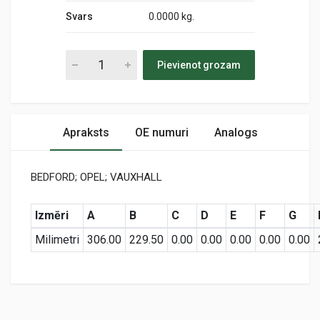
Svars
0.0000 kg.
Pievienot grozam
Apraksts
OE numuri
Analogs
BEDFORD; OPEL; VAUXHALL
Izmēri
A
B
C
D
E
F
G
Milimetri
306.00
229.50
0.00
0.00
0.00
0.00
0.00
Preces specifikācija
PC 561
Air
KODS: