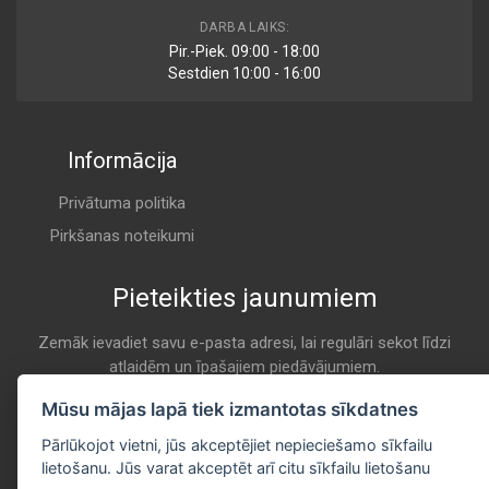
MD-9194
DARBA LAIKS:
Air
Pir.-Piek. 09:00 - 18:00
ALCO
Sestdien 10:00 - 16:00
K 211
Informācija
1 457 433 525
Air
BOSCH
Privātuma politika
K 211
Pirkšanas noteikumi
Pieteikties jaunumiem
1 457 433 602
Air
BOSCH
Zemāk ievadiet savu e-pasta adresi, lai regulāri sekot līdzi
atlaidēm un īpašajiem piedāvājumiem.
K 211
E-pasta
Mūsu mājas lapā tiek izmantotas sīkdatnes
Pieteikties
1 457 433 613
Pārlūkojot vietni, jūs akceptējiet nepieciešamo sīkfailu
Air
lietošanu. Jūs varat akceptēt arī citu sīkfailu lietošanu
BOSCH