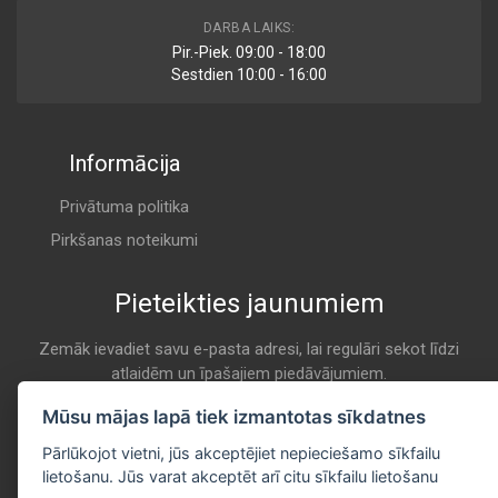
1 457 433 451-30N
DARBA LAIKS:
Air
Pir.-Piek. 09:00 - 18:00
BOSCH
Sestdien 10:00 - 16:00
K 246
Informācija
9 181 475 080
Air
BOSCH ENGLAND
Privātuma politika
K 246
Pirkšanas noteikumi
Pieteikties jaunumiem
AP 133
Air
CHAMP / CHAMP INTERNATIONAL
Zemāk ievadiet savu e-pasta adresi, lai regulāri sekot līdzi
atlaidēm un īpašajiem piedāvājumiem.
K 246
E-pasta
Mūsu mājas lapā tiek izmantotas sīkdatnes
Pieteikties
U 557
Pārlūkojot vietni, jūs akceptējiet nepieciešamo sīkfailu
Air
lietošanu. Jūs varat akceptēt arī citu sīkfailu lietošanu
CHAMPION