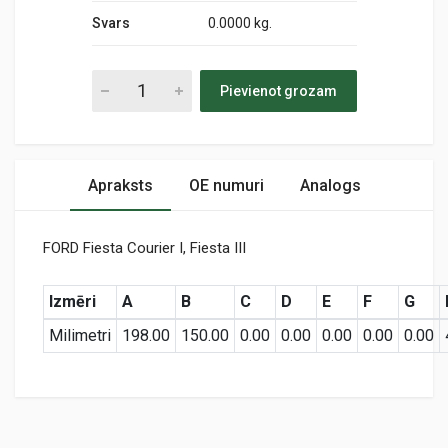
Svars
0.0000 kg.
Pievienot grozam
Apraksts
OE numuri
Analogs
FORD Fiesta Courier I, Fiesta III
Izmēri
A
B
C
D
E
F
G
Milimetri
198.00
150.00
0.00
0.00
0.00
0.00
0.00
Preces specifikācija
PC 586
Air
KODS: