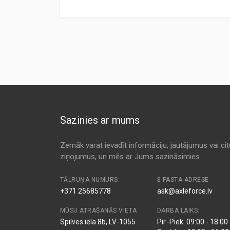
Preces specifikācija
ANALOG CODE
TYPE
MANUFA
ALA-1600
Air
AL-FILT
Kods:
AP071/1
MD-9484
Air
ALCO
Kods:
C2129
Kods:
CA6867
KA-1599
Air
AMC
Kods:
E896L
KA-1605
Air
AMC
Kods:
F391
Sazinies ar mums
1 457 433 961
Air
BOSCH
Kods:
LX675
AF0312
Air
DELPHI
Zemāk varat ievadīt informāciju, jautājumus vai ci
ziņojumus, un mēs ar Jums sazināsimies
C 448
Air
FILTRA
AP 071/1
Air
FILTRON
TĀLRUŅA NUMURS:
E-PASTA ADRESE
+371 25685778
ask@axleforce.lv
CA6867
Air
FRAM
MŪSU ATRAŠANĀS VIETA
DARBA LAIKS:
J FA-982
Air
JAPANP
Spilves iela 8b, LV-1055
Pir.-Piek. 09:00 - 18:00