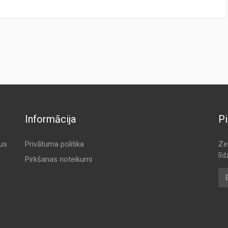
CTURER
ORIGINAL CODE
ERS
K 431
K 431
K 431
K 431
Informācija
Pi
K 431
K 431
tus
Privātuma politika
Ze
lī
K BRANDT
K 431
Pirkšanas noteikumi
E-
K 431
K 431
ARTS
K 431