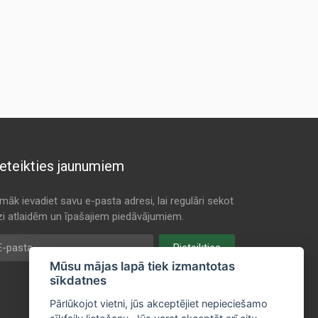
eteikties jaunumiem
māk ievadiet savu e-pasta adresi, lai regulāri sekot
dzi atlaidēm un īpašajiem piedāvājumiem.
pasta
Pieteikties
Mūsu mājas lapā tiek izmantotas
sīkdatnes
Pārlūkojot vietni, jūs akceptējiet nepieciešamo