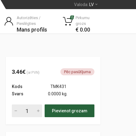
Valoda:
LV
Autorizēties /
Pirkumu
0
Pieslēgties
grozs
Mans profils
€ 0.00
3.46€
Pēc pasūtījuma
(ar PVN)
Kods
TMK431
Svars
0.0000 kg.
Pievienot grozam