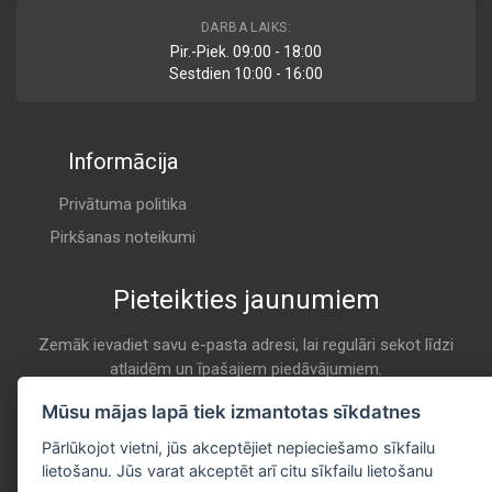
U 728/606
DARBA LAIKS:
Air
Pir.-Piek. 09:00 - 18:00
CHAMPION
Sestdien 10:00 - 16:00
K 7011
Informācija
MA1117
Air
CLEAN
Privātuma politika
K 7011
Pirkšanas noteikumi
Pieteikties jaunumiem
EAF 081
Air
COMLINE
Zemāk ievadiet savu e-pasta adresi, lai regulāri sekot līdzi
atlaidēm un īpašajiem piedāvājumiem.
K 7011
E-pasta
Mūsu mājas lapā tiek izmantotas sīkdatnes
Pieteikties
PA7278
Pārlūkojot vietni, jūs akceptējiet nepieciešamo sīkfailu
Air
lietošanu. Jūs varat akceptēt arī citu sīkfailu lietošanu
COOPERSFIAAM