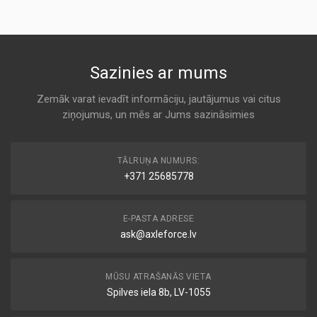
AC DELCO
AP098/1
K 7011
KODS:
C2498
MD-9734
Sazinies ar mums
KODS:
Air
CA8824
ALCO
Zemāk varat ievadīt informāciju, jautājumus vai citus
KODS:
ziņojumus, un mēs ar Jums sazināsimies
K 7011
CA9428
KODS:
HF 8190
E686L
TĀLRUŅA NUMURS:
Air
+371 25685778
ASAS
KODS:
F916
K 7011
E-PASTA ADRESE
KODS:
LX856
ask@axleforce.lv
1 457 433 289
Air
BOSCH
MŪSU ATRAŠANĀS VIETA
K 7011
Spilves iela 8b, LV-1055