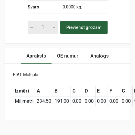
Svars
0.0000 kg.
Pievienot grozam
Apraksts
OE numuri
Analogs
FIAT Multipla
Izmēri
A
B
C
D
E
F
G
Milimetri
234.50
191.00
0.00
0.00
0.00
0.00
0.00
Preces specifikācija
PC 3138E
Air
KODS: