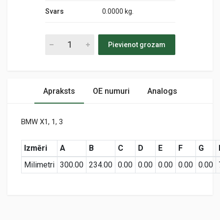
Svars
0.0000 kg.
Pievienot grozam
Apraksts
OE numuri
Analogs
BMW X1, 1, 3
Izmēri
A
B
C
D
E
F
G
Milimetri
300.00
234.00
0.00
0.00
0.00
0.00
0.00
Preces specifikācija
PC 3312E
Air
KODS: