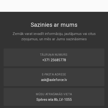
AC DELCO
AP032/9
K 7020
KODS:
C30135
MD-8452
Sazinies ar mums
KODS:
Air
CA10700
ALCO
Zemāk varat ievadīt informāciju, jautājumus vai citus
KODS:
ziņojumus, un mēs ar Jums sazināsimies
K 7020
E1004L
KODS:
HF 8711 E
F926
TĀLRUŅA NUMURS:
Air
+371 25685778
ASAS
KODS:
LX1640
K 7020
E-PASTA ADRESE
ask@axleforce.lv
13 71 7 797 465
Air
BMW
MŪSU ATRAŠANĀS VIETA
K 7020
Spilves iela 8b, LV-1055