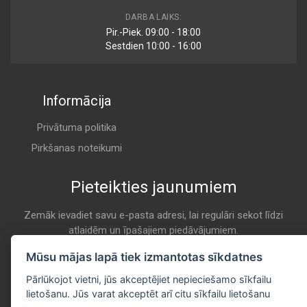
F 026 400 119
DARBA LAIKS:
Air
Pir.-Piek. 09:00 - 18:00
BOSCH
Sestdien 10:00 - 16:00
K 7020
Informācija
U 887/606
Air
CHAMPION
Privātuma politika
K 7020
Pirkšanas noteikumi
Pieteikties jaunumiem
MA3137
Air
CLEAN
Zemāk ievadiet savu e-pasta adresi, lai regulāri sekot līdzi
atlaidēm un īpašajiem piedāvājumiem.
K 7020
E-pasta
Mūsu mājas lapā tiek izmantotas sīkdatnes
Pieteikties
EAF 666
Pārlūkojot vietni, jūs akceptējiet nepieciešamo sīkfailu
Air
lietošanu. Jūs varat akceptēt arī citu sīkfailu lietošanu
COMLINE