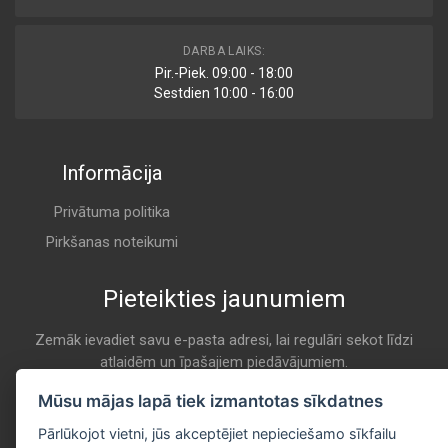
PAF5469
DARBA LAIKS:
Air
Pir.-Piek. 09:00 - 18:00
AUTOMOTOR
Sestdien 10:00 - 16:00
K 7046
Informācija
PA140A
Air
AVS AUTOPARTS
Privātuma politika
K 7046
Pirkšanas noteikumi
Pieteikties jaunumiem
A43001
Air
AZUMI
Zemāk ievadiet savu e-pasta adresi, lai regulāri sekot līdzi
atlaidēm un īpašajiem piedāvājumiem.
K 7046
E-pasta
Mūsu mājas lapā tiek izmantotas sīkdatnes
Pieteikties
ADR162221
Pārlūkojot vietni, jūs akceptējiet nepieciešamo sīkfailu
Air