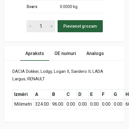
Svars
0.0000 kg.
Pievienot grozam
Apraksts
OE numuri
Analogs
DACIA Dokker, Lodgy, Logan II, Sandero II; LADA
Largus; RENAULT
Izmēri
A
B
C
D
E
F
G
H
Milimetri
324.00
96.00
0.00
0.00
0.00
0.00
0.00
6
Preces specifikācija
A63613