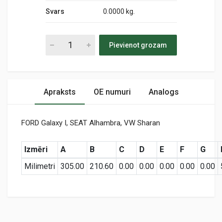
Svars
0.0000 kg.
Pievienot grozam
Apraksts
OE numuri
Analogs
FORD Galaxy I, SEAT Alhambra, VW Sharan
Izmēri
A
B
C
D
E
F
G
Milimetri
305.00
210.60
0.00
0.00
0.00
0.00
0.00
Preces specifikācija
MD-9790
Air
KODS: