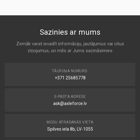
ALCO
AP186
K 706
KODS:
C31116
MA1321
Sazinies ar mums
KODS:
Air
CA9022
CLEAN
Zemāk varat ievadīt informāciju, jautājumus vai citus
KODS:
ziņojumus, un mēs ar Jums sazināsimies
K 706
E494L
KODS:
AG 1410
F565
TĀLRUŅA NUMURS:
Air
+371 25685778
COOPERS
KODS:
LX1000
K 706
E-PASTA ADRESE
ask@axleforce.lv
PA7353
Air
COOPERSFIAAM
MŪSU ATRAŠANĀS VIETA
K 706
Spilves iela 8b, LV-1055