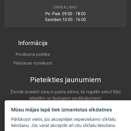
AP 186
DARBA LAIKS:
Air
Pir.-Piek. 09:00 - 18:00
FILTRON
Sestdien 10:00 - 16:00
K 706
Informācija
1110661
Air
FORD EUROPE
Privātuma politika
K 706
Pirkšanas noteikumi
Pieteikties jaunumiem
YM2X 9601 AA
Air
FORD EUROPE
Zemāk ievadiet savu e-pasta adresi, lai regulāri sekot līdzi
atlaidēm un īpašajiem piedāvājumiem.
K 706
E-pasta
Mūsu mājas lapā tiek izmantotas sīkdatnes
Pieteikties
CA9022
Pārlūkojot vietni, jūs akceptējiet nepieciešamo sīkfailu
Air
lietošanu. Jūs varat akceptēt arī citu sīkfailu lietošanu
FRAM