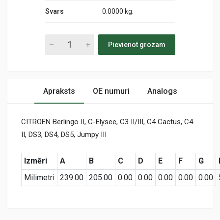
Svars
0.0000 kg.
Pievienot grozam
Apraksts
OE numuri
Analogs
CITROEN Berlingo II, C-Elysee, C3 II/III, C4 Cactus, C4
II, DS3, DS4, DS5, Jumpy III
Izmēri
A
B
C
D
E
F
G
Milimetri
239.00
205.00
0.00
0.00
0.00
0.00
0.00
Preces specifikācija
A63205