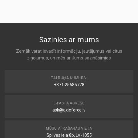
Air
KODS:
1A FIRST AUTOMOTIVE
AP196/8
K 7102
KODS:
C24017
MD-8794
Sazinies ar mums
KODS:
Air
CA12034
ALCO
Zemāk varat ievadīt informāciju, jautājumus vai citus
KODS:
ziņojumus, un mēs ar Jums sazināsimies
K 7102
E1289L
KODS:
TA-1712
F1010
TĀLRUŅA NUMURS:
Air
+371 25685778
AMC
KODS:
LX3987
K 7102
E-PASTA ADRESE
ask@axleforce.lv
ADP152234
Air
BLUE PRINT
MŪSU ATRAŠANĀS VIETA
K 7102
Spilves iela 8b, LV-1055