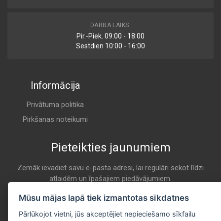
BFA2410
DARBA LAIKS:
Air
Pir.-Piek. 09:00 - 18:00
BORG & BECK
Sestdien 10:00 - 16:00
K 7102
Informācija
F 026 400 511
Air
BOSCH
Privātuma politika
K 7102
Pirkšanas noteikumi
Pieteikties jaunumiem
98 023 486 80
Air
CITROEN
Zemāk ievadiet savu e-pasta adresi, lai regulāri sekot līdzi
atlaidēm un īpašajiem piedāvājumiem.
K 7102
E-pasta
Mūsu mājas lapā tiek izmantotas sīkdatnes
Pieteikties
EAF947
Pārlūkojot vietni, jūs akceptējiet nepieciešamo sīkfailu
Air