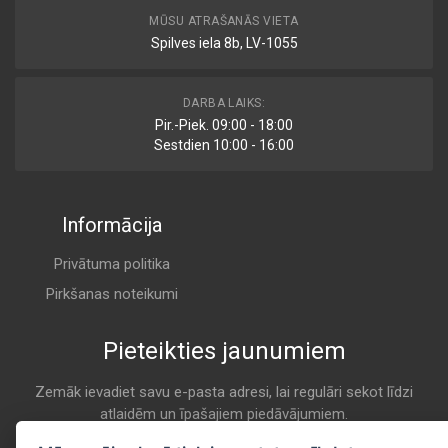
AVS AUTOPARTS
MŪSU ATRAŠANĀS VIETA
K 7160
Spilves iela 8b, LV-1055
ADV182276
DARBA LAIKS:
Air
Pir.-Piek. 09:00 - 18:00
BLUE PRINT
Sestdien 10:00 - 16:00
K 7160
Informācija
BFA2552
Air
BORG & BECK
Privātuma politika
K 7160
Pirkšanas noteikumi
Pieteikties jaunumiem
F 026 400 611
Air
BOSCH
Zemāk ievadiet savu e-pasta adresi, lai regulāri sekot līdzi
atlaidēm un īpašajiem piedāvājumiem.
K 7160