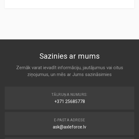
Preces specifikācija
A63737
Air
KODS:
1A FIRST AUTOMOTIVE
AP062/2
K 7160
KODS:
C22035
MD-8900
Sazinies ar mums
KODS:
Air
CA12017
ALCO
Zemāk varat ievadīt informāciju, jautājumus vai citus
KODS:
ziņojumus, un mēs ar Jums sazināsimies
K 7160
E1333L
KODS:
PAL2-2519
F1068
TĀLRUŅA NUMURS:
Air
+371 25685778
ASHUKI
KODS:
LX4246
K 7160
E-PASTA ADRESE
ask@axleforce.lv
PA285
Air