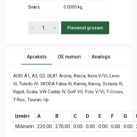
Svars
0.0000 kg.
Pievienot grozam
Apraksts
OE numuri
Analogs
AUDI A1, A3, Q2; SEAT Arona, Ateca, Ibiza V/VI, Leon
III, Toledo IV; SKODA Fabia III, Kamiq, Karoq, Octavia III,
Rapid, Scala; VW Caddy IV, Golf VII, Polo V/VI, T-Cross,
T-Roc, Touran, Up
Izmēri
A
B
C
D
E
F
G
Milimetri
220.00
270.00
0.00
0.00
0.00
0.00
0.00