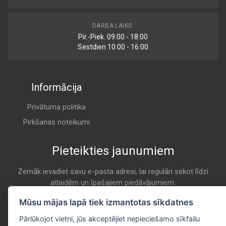
PA7947
DARBA LAIKS:
Air
Pir.-Piek. 09:00 - 18:00
COOPERSFIAAM
Sestdien 10:00 - 16:00
K 7187
Informācija
A146952
Air
DENCKERMANN
Privātuma politika
K 7187
Pirkšanas noteikumi
Pieteikties jaunumiem
AP 178/4
Air
FILTRON
Zemāk ievadiet savu e-pasta adresi, lai regulāri sekot līdzi
atlaidēm un īpašajiem piedāvājumiem.
K 7187
E-pasta
Mūsu mājas lapā tiek izmantotas sīkdatnes
Pieteikties
CA12289
Pārlūkojot vietni, jūs akceptējiet nepieciešamo sīkfailu
Air