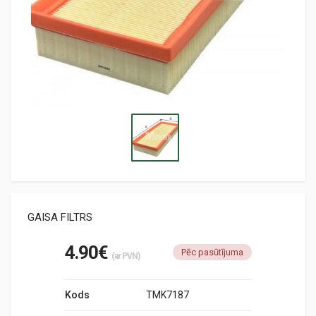
GAISA FILTRS
4.90€
Pēc pasūtījuma
(ar PVN)
Kods
TMK7187