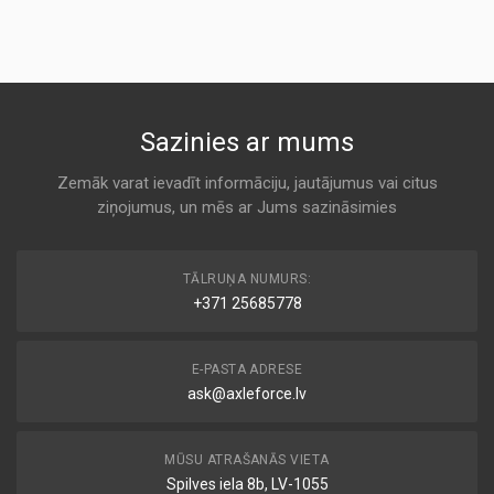
Air
KODS:
AKRON-MALO
AP178/4
K 7187
KODS:
C27063
TA-1714
Sazinies ar mums
KODS:
Air
CA12289
AMC
Zemāk varat ievadīt informāciju, jautājumus vai citus
KODS:
ziņojumus, un mēs ar Jums sazināsimies
K 7187
F1091
ADT322131
TĀLRUŅA NUMURS:
Air
+371 25685778
BLUE PRINT
K 7187
E-PASTA ADRESE
ask@axleforce.lv
BFA2582
Air
BORG & BECK
MŪSU ATRAŠANĀS VIETA
K 7187
Spilves iela 8b, LV-1055