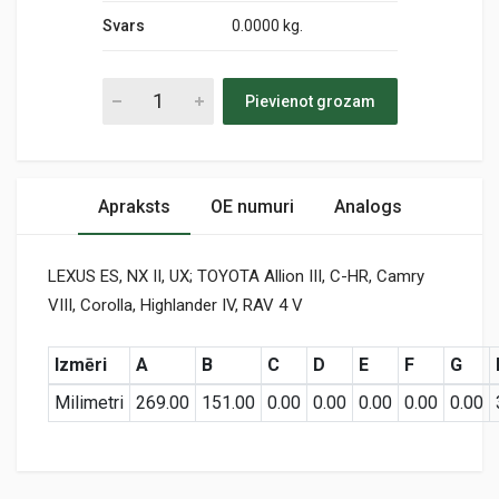
Svars
0.0000 kg.
Pievienot grozam
Apraksts
OE numuri
Analogs
LEXUS ES, NX II, UX; TOYOTA Allion III, C-HR, Camry
VIII, Corolla, Highlander IV, RAV 4 V
Izmēri
A
B
C
D
E
F
G
Milimetri
269.00
151.00
0.00
0.00
0.00
0.00
0.00
Preces specifikācija
1500640