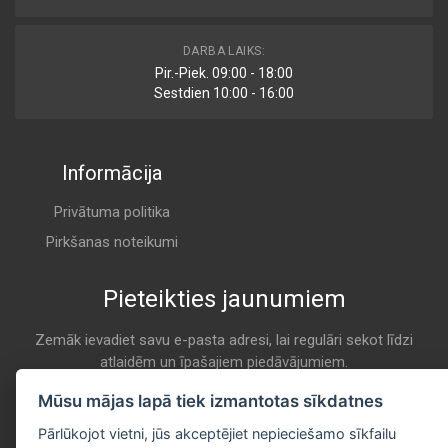
93160660
DARBA LAIKS:
Air
Pir.-Piek. 09:00 - 18:00
GENERAL MOTORS (GM)
Sestdien 10:00 - 16:00
K 726
Informācija
95519049
Air
GENERAL MOTORS (GM)
Privātuma politika
K 726
Pirkšanas noteikumi
Pieteikties jaunumiem
E614L
Air
HENGST
Zemāk ievadiet savu e-pasta adresi, lai regulāri sekot līdzi
atlaidēm un īpašajiem piedāvājumiem.
K 726
E-pasta
Mūsu mājas lapā tiek izmantotas sīkdatnes
Pieteikties
LX 1583
Pārlūkojot vietni, jūs akceptējiet nepieciešamo sīkfailu
Air