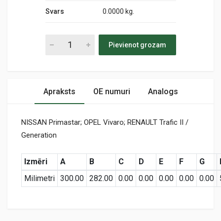
Svars
0.0000 kg.
Pievienot grozam
Apraksts
OE numuri
Analogs
NISSAN Primastar; OPEL Vivaro; RENAULT Trafic II /
Generation
Izmēri
A
B
C
D
E
F
G
Milimetri
300.00
282.00
0.00
0.00
0.00
0.00
0.00
Preces specifikācija
AP 137/3