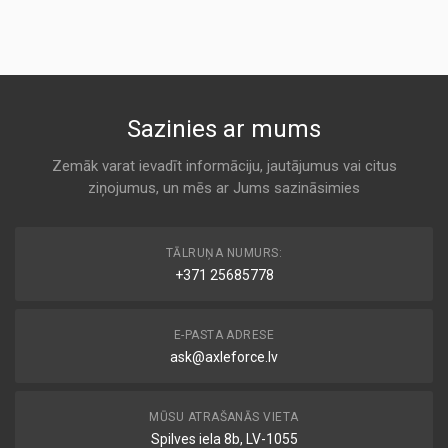
Air
KODS:
FILTRON
AP137/3
K 726
KODS:
C30163
CA9847
Sazinies ar mums
KODS:
Air
CA9847
FRAM
Zemāk varat ievadīt informāciju, jautājumus vai citus
KODS:
ziņojumus, un mēs ar Jums sazināsimies
K 726
E614L
KODS:
91168237
F580
TĀLRUŅA NUMURS:
Air
+371 25685778
GENERAL MOTORS (GM)
KODS:
LX1583
K 726
E-PASTA ADRESE
ask@axleforce.lv
93856649
Air
GENERAL MOTORS (GM)
MŪSU ATRAŠANĀS VIETA
K 726
Spilves iela 8b, LV-1055